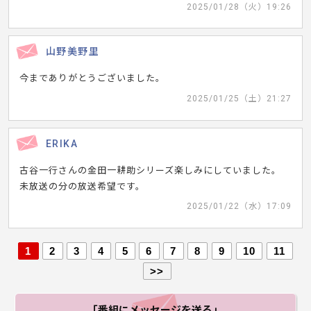
2025/01/28（火）19:26
山野美野里
今までありがとうございました。
2025/01/25（土）21:27
ERIKA
古谷一行さんの金田一耕助シリーズ楽しみにしていました。
未放送の分の放送希望です。
2025/01/22（水）17:09
1
2
3
4
5
6
7
8
9
10
11
>>
「番組にメッセージ
を送る」