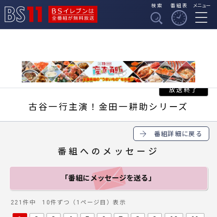
検索
番組表
メニュー
BSイレブンは全番組
BS11
が無料放送
古谷一行主演！金田一耕助シリーズ
番組詳細に戻る
番組へのメッセージ
「番組にメッセージ
を送る」
221件中 10件ずつ（1ページ目）表示