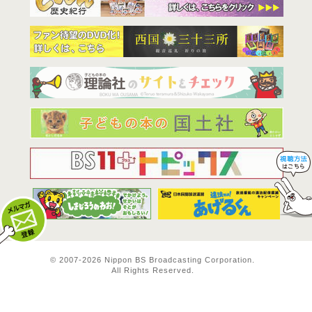
BS11は全
© 2007-
2026 Nippon BS Broadcasting Corporation.
All Rights Reserved.
メルマガ登録