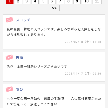
1
2
3
4
5
6
7
8
9
10
11
>>
スコッチ
私は金田一耕助の大ファンです。楽しみながら犯人探しをしな
がら拝見致して居ります。
2026/07/18（土）11:48
黒猫
名作 金田一耕助シリーズが見たいです
2025/11/17（月）09:29
ちび
もう一度金田一耕助の 悪魔の手鞠唄 八つ墓村悪魔が来た
りて笛をふく 放送してください