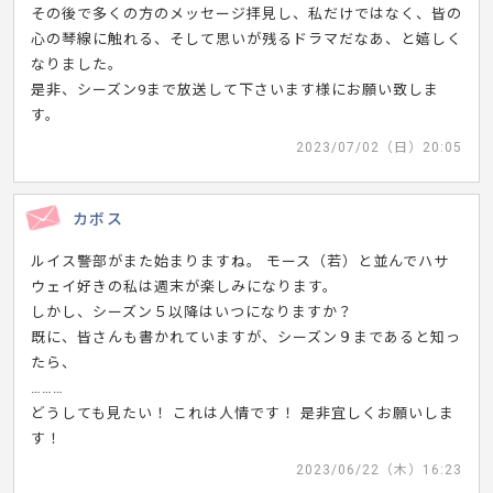
その後で多くの方のメッセージ拝見し、私だけではなく、皆の
心の琴線に触れる、そして思いが残るドラマだなあ、と嬉しく
なりました。
是非、シーズン9まで放送して下さいます様にお願い致しま
す。
2023/07/02（日）20:05
カボス
ルイス警部がまた始まりますね。 モース（若）と並んでハサ
ウェイ好きの私は週末が楽しみになります。
しかし、シーズン５以降はいつになりますか？
既に、皆さんも書かれていますが、シーズン９まであると知っ
たら、
………
どうしても見たい！ これは人情です！ 是非宜しくお願いしま
す！
2023/06/22（木）16:23