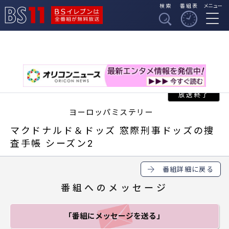
検索
番組表
メニュー
BSイレブンは全番組
BS11
が無料放送
ヨーロッパミステリー
マクドナルド＆ドッズ 窓際刑事ドッズの捜
査手帳 シーズン2
番組詳細に戻る
番組へのメッセージ
「番組にメッセージ
を送る」