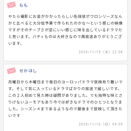
もも
やたら撮影にお金がかかったらしい名探偵ポワロシリーズなん
かと比べると大分低予算で作られたのかな〜という感じの映像
ですがそのチープさが逆にいい感じに味を出しているドラマだ
と思います。バディものは大好きなので再放送ありがとうござ
います。
2025/11/19（水）22:38
せかほし
月曜日から木曜日まで毎日のヨーロッパドラマ放映有り難いで
す。そして気に入っているドラマばかりの放送で嬉しいです。
この２人初めて見た時は疑問がありました。でも独特な味とさ
りげないユーモアもあり今では好きなドラマのひとつとなりま
した。シーズン４まであるようなので最後まで放映して頂きた
いです
2025/11/16（日）09:39