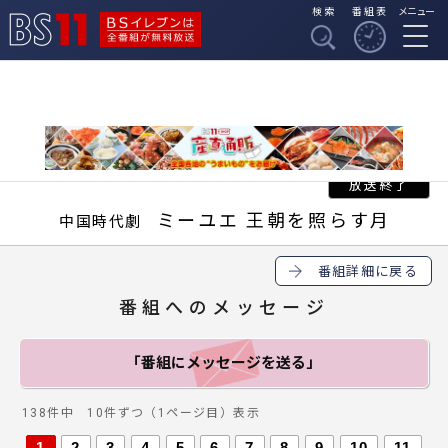
検索
番組表
メニュー
BSイレブンは全番組
BS11
が無料放送
ミーユエ 王朝を照らす月
中国時代劇
番組詳細に戻る
番組へのメッセージ
「番組にメッセージ
を送る」
138件中 10件ずつ（1ページ目）表示
1
2
3
4
5
6
7
8
9
10
11