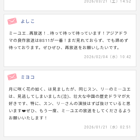
2026/03/21（土）14:52
よしこ
ミーユエ…再放送！…待って待って待っています！アジアドラ
マの良作放送はBS11が一番！まだ見れておらず、でも諦めず
待っております。ぜひぜひ、再放送をお願いしたいです。
2026/02/04（水）10:42
ミヨコ
月に咲く花の如く、は見ましたが、同じスン、リ―のミ―ユエ
は、見逃してしまいました(泣)、壮大な中国の歴史ドラマが大
好きです、特に、スン、リ―さんの演技はずば抜けていると思
います❤️ぜひ、もう一度、ミ―ユエの放送をしてくださるよう
お願いいたします！
2026/01/21（水）02:51