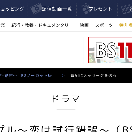
ショッピング
配信動画一覧
プレゼント
音楽
紀行・教養・ドキュメンタリー
映画
スポーツ
特別
行錯誤～（BSノーカット版）
番組にメッセージを送る
ドラマ
プル～恋は試行錯誤～（B