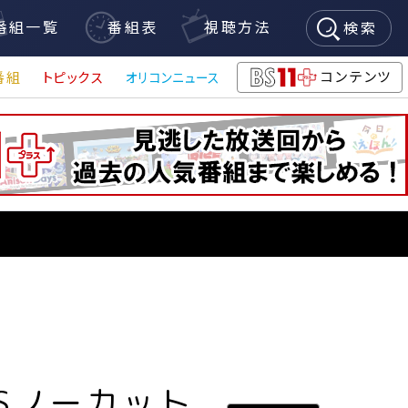
番組一覧
番組表
視聴方法
検索
コンテンツ
番組
トピックス
オリコンニュース
BS11+
Sノーカット