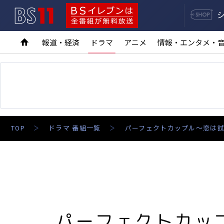
BS11
BSイレブンは全番組が無料放送
報道・経済
ドラマ
アニメ
情報・エンタメ・
TOP
ドラマ 番組一覧
パーフェクトカップル～恋は試
パーフェクトカッ