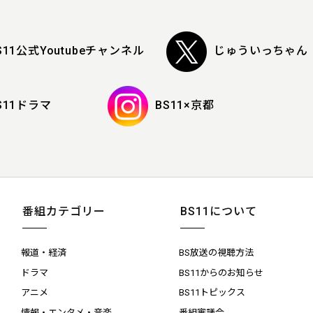
S11公式Youtubeチャンネル
じゅういっちゃん
S11ドラマ
BS11×京都
番組カテゴリー
BS11について
報道・経済
BS放送の視聴方法
ドラマ
BS11からのお知らせ
アニメ
BS11トピックス
情報・エンタメ・音楽
番組審議会