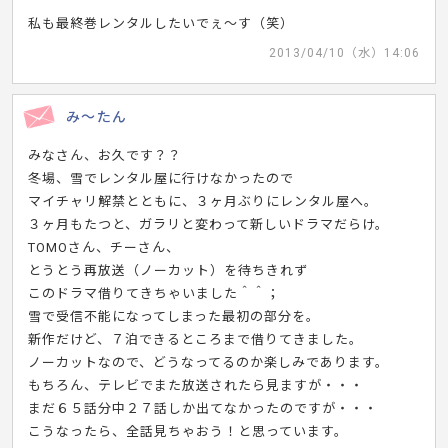
私も最終巻レンタルしたいでぇ～す（笑）
2013/04/10（水）14:06
み～たん
みなさん、お久です？？
冬場、雪でレンタル屋に行けなかったので
マイチャリ解禁とともに、３ヶ月ぶりにレンタル屋へ。
３ヶ月もたつと、ガラリと変わって新しいドラマだらけ。
TOMOさん、チーさん、
とうとう再放送（ノーカット）を待ちきれず
このドラマ借りてきちゃいました＾＾；
雪で受信不能になってしまった最初の部分を。
新作だけど、７泊できるところまで借りてきました。
ノーカットなので、どうなってるのか楽しみであります。
もちろん、テレビでまた放送されたら見ますが・・・
まだ６５話分中２７話しか出てなかったのですが・・・
こうなったら、全話見ちゃおう！と思っています。