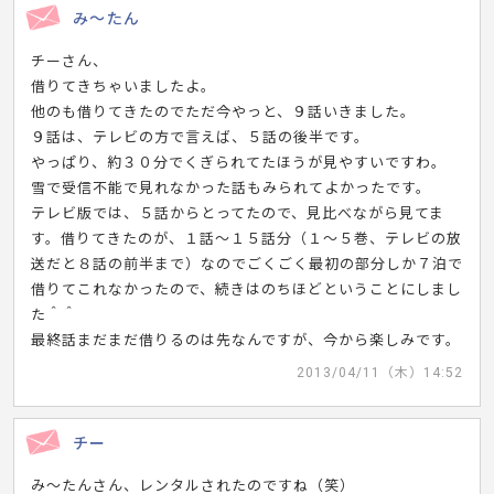
み～たん
チーさん、
借りてきちゃいましたよ。
他のも借りてきたのでただ今やっと、９話いきました。
９話は、テレビの方で言えば、５話の後半です。
やっぱり、約３０分でくぎられてたほうが見やすいですわ。
雪で受信不能で見れなかった話もみられてよかったです。
テレビ版では、５話からとってたので、見比べながら見てま
す。借りてきたのが、１話～１５話分（１～５巻、テレビの放
送だと８話の前半まで）なのでごくごく最初の部分しか７泊で
借りてこれなかったので、続きはのちほどということにしまし
た＾＾
最終話まだまだ借りるのは先なんですが、今から楽しみです。
2013/04/11（木）14:52
チー
み～たんさん、レンタルされたのですね（笑）