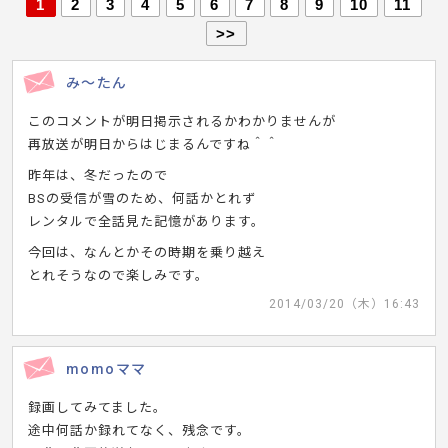
1
2
3
4
5
6
7
8
9
10
11
>>
み～たん
このコメントが明日掲示されるかわかりませんが
再放送が明日からはじまるんですね＾＾
昨年は、冬だったので
BSの受信が雪のため、何話かとれず
レンタルで全話見た記憶があります。
今回は、なんとかその時期を乗り越え
とれそうなので楽しみです。
2014/03/20（木）16:43
momoママ
録画してみてました。
途中何話か録れてなく、残念です。