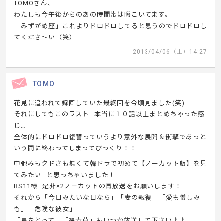
TOMOさん、
わたしも今午後からのあの時間帯は暇こいてます。
「みずがめ座」これよりドロドロしてると思うのでドロドロし
てくださ～い（笑）
2013/04/06（土）14:27
TOMO
花見に追われて録画していた最終回を今頃見ました(笑)
それにしてもこのラスト…本当に１０話以上まとめちゃった感
じ…
全体的にドロドロ復讐っていうより意外な展開＆衝撃であっと
いう間に終わってしまってびっくり！！
中弛みもクドさも無くて韓ドラで初めて【ノーカット版】を見
てみたい…と思っちゃいました！
BS11様…是非×2ノーカットの再放送をお願いします！
それから「今日みたいな日なら」「妻の報復」「愛も憎しみ
も」「危険な彼女」
「星をとって」「福寿草」もいつか放送して下さい♪♪