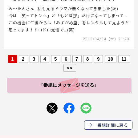
み～たんさん…私も見るドラマが無くなってきました(涙)
今は「笑ってトンへ」と「もと旦那」だけになってしまって…
この機会に午後からは「みずがめ座」をレンタルして見ようと
思ってます！ドロドロ覚悟で…(笑)
2013/04/04（木）21:23
1
2
3
4
5
6
7
8
9
10
11
>>
「番組にメッセージ
を送る」
番組詳細に戻る