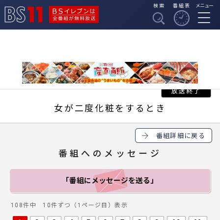
検索
番組表
メニュー
BSイレブンは全番組
BS11
が無料放送
女が二度化粧をするとき
番組詳細に戻る
番組へのメッセージ
「番組にメッセージ
を送る」
108件中 10件ずつ（1ページ目）表示