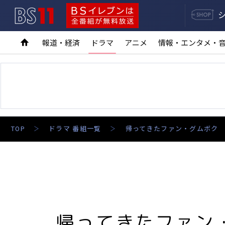
BS11
BSイレブンは全番組が無料放送
報道・経済
ドラマ
アニメ
情報・エンタメ・
TOP
ドラマ 番組一覧
帰ってきたファン・グムボク
帰ってきたファン