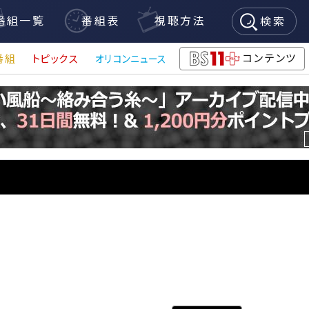
番組一覧
番組表
視聴方法
検索
コンテンツ
番組
トピックス
オリコンニュース
BS11+