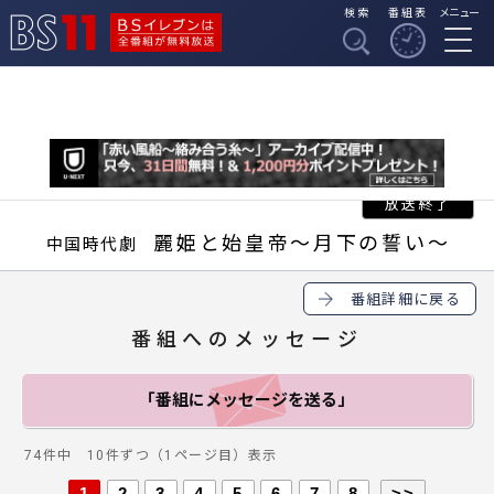
検索
番組表
メニュー
BSイレブンは全番組
BS11
が無料放送
麗姫と始皇帝～月下の誓い～
中国時代劇
番組詳細に戻る
番組へのメッセージ
「番組にメッセージ
を送る」
74件中 10件ずつ（1ページ目）表示
1
2
3
4
5
6
7
8
>>