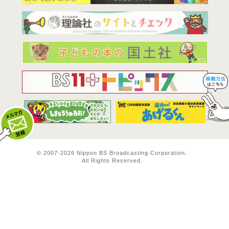
BS11は全
© 2007-
2026 Nippon BS Broadcasting Corporation.
All Rights Reserved.
メルマガ登録
料方法！ 視