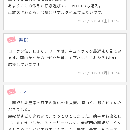
あまりにこの作品が好き過ぎて、DVD BOKも購入。
再放送されたら、今度はリアルタイムで見たいです。
2021/12/04（土）15:55
梨桜
コーラン伝、じょか、フーヤオ、中国ドラマを最近よく見てい
ます。面白かったのでぜひ放送して下さい！これからもbs11
応援しています！
2021/11/29（月）13:45
ナオ
麗姫と始皇帝～月下の誓い～を大変、面白く、観させていた
だきました。
麗妃がすごくきれいで、うっとりとしました。始皇帝も凛とし
て、すてきでした。ストーリーもよく、最終回の麗妃が亡くな
るところは涙がとまりませんでした。是非、是非、もう一度、