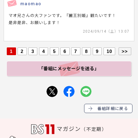
maomao
マオ兄さんの大ファンです。『麗王別姫』観たいです！
是非是非、お願いします！
2024/09/14（土）13:07
1
2
3
4
5
6
7
8
9
10
>>
「番組にメッセージ
を送る」
番組詳細に戻る
マガジン
（不定期）