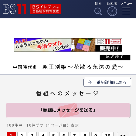
検索
番組表
メニュー
BSイレブンは全番組
BS11
が無料放送
麗王別姫～花散る永遠の愛～
中国時代劇
番組詳細に戻る
番組へのメッセージ
「番組にメッセージ
を送る」
100件中 10件ずつ（1ページ目）表示
1
2
3
4
5
6
7
8
9
10
>>