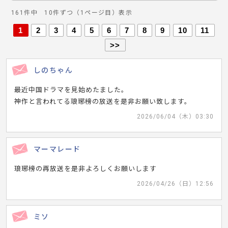
161件中 10件ずつ（1ページ目）表示
1
2
3
4
5
6
7
8
9
10
11
>>
しのちゃん
最近中国ドラマを見始めたました。
神作と言われてる琅琊榜の放送を是非お願い致します。
2026/06/04（木）03:30
マーマレード
琅琊榜の再放送を是非よろしくお願いします
2026/04/26（日）12:56
ミソ