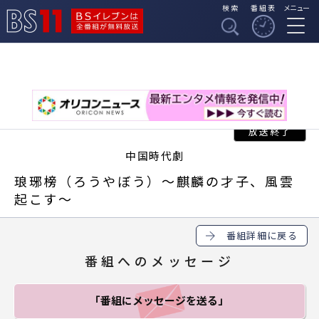
検索
番組表
メニュー
BSイレブンは全番組
BS11
が無料放送
中国時代劇
琅琊榜（ろうやぼう）～麒麟の才子、風雲
起こす～
番組詳細に戻る
番組へのメッセージ
「番組にメッセージ
を送る」