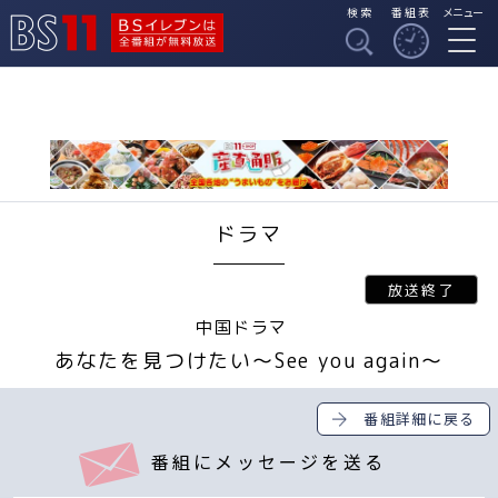
検索
番組表
メニュー
BSイレブンは全番組
BS11
が無料放送
ドラマ
中国ドラマ
あなたを見つけたい～See you again～
番組詳細に戻る
番組にメッセージを送る