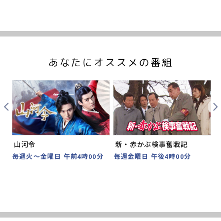
あなたにオススメの番組
Prev
Nex
山河令
新・赤かぶ検事奮戦記
分
毎週火～金曜日 午前4時00分
毎週金曜日 午後4時00分
2
時