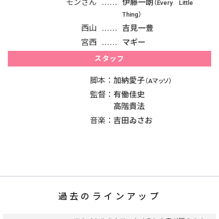
モンさん
伊藤一朗
（Every Little
Thing）
西山
吉見一豊
宮西
マギー
スタッフ
脚本
加納愛子
（Aマッソ）
監督
有働佳史
高階貴法
音楽
吉田ゐさお
過去のラインアップ