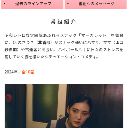
過去のラインアップ
番組へのメッセージ
番組紹介
昭和レトロな雰囲気あふれるスナック「マーガレット」を舞台
に、OLのさつき（
北香那
）がスナック通いにハマり、
ママ（
山口
紗弥加
）や常連客と出会い、ハイボール片手に日々のストレスを
癒していく姿を描いたシチュエーション・コメディ。
2024年／
全10話