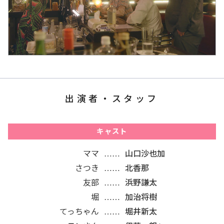
出演者・スタッフ
キャスト
ママ
山口沙也加
さつき
北香那
友部
浜野謙太
堀
加治将樹
てっちゃん
堀井新太