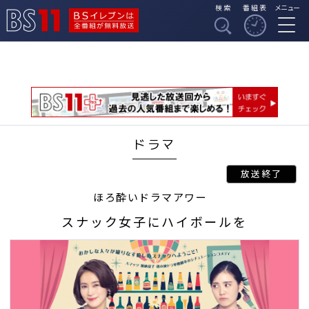
検索
番組表
メニュー
BSイレブンは全番組
BS11
が無料放送
ドラマ
ほろ酔いドラマアワー
スナック女子にハイボールを