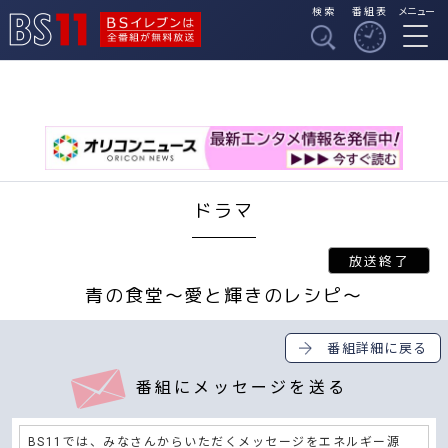
検索
番組表
メニュー
BSイレブンは全番組
BS11
が無料放送
ドラマ
青の食堂～愛と輝きのレシピ～
番組詳細に戻る
番組にメッセージを送る
BS11では、みなさんからいただくメッセージをエネルギー源