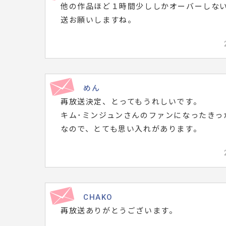
他の作品ほど１時間少ししかオーバーしな
メ
送お願いしますね。
ッ
セ
ー
ジ
は
めん
再放送決定、とってもうれしいです。
こ
キム･ミンジュンさんのファンになったきっ
ち
なので、とても思い入れがあります。
ら
で
す。
CHAKO
再放送ありがとうございます。