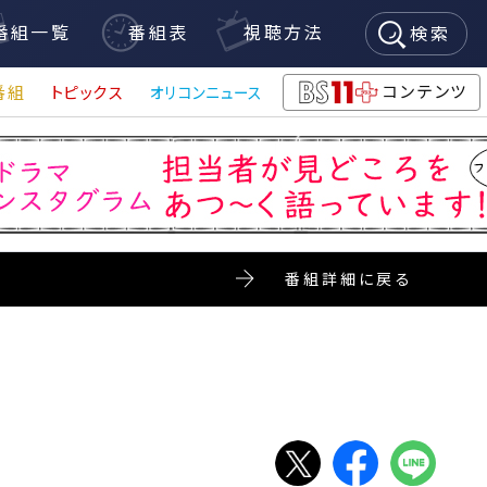
番組一覧
番組表
視聴方法
検索
コンテンツ
番組
トピックス
オリコンニュース
BS11+
番組詳細に戻る