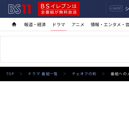
BS11
BSイレブンは全番組が無料放送
報道・経済
ドラマ
アニメ
情報・エンタメ・
TOP
ドラマ 番組一覧
チェオクの剣
番組への