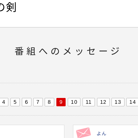
の剣
番組へのメッセージ
4
5
6
7
8
9
10
11
12
13
14
よん