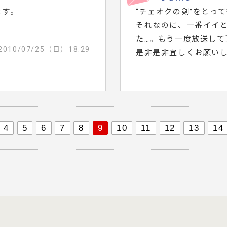
ます。
“チェオクの剣”をとっ
それなのに、一番イイ
た…。もう一度放送して
2010/07/25（日）18:29
是非是非宜しくお願い
4
5
6
7
8
9
10
11
12
13
14