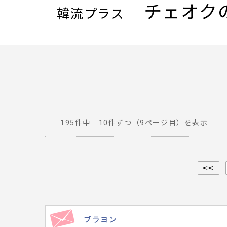
チェオク
韓流プラス
195件中 10件ずつ（9ページ目）を表示
番
組
へ
<<
寄
せ
ら
れ
ブラヨン
た