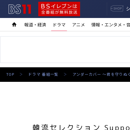
BS11
BSイレブンは全番組が無料放送
報道・経済
ドラマ
アニメ
情報・エンタメ・
TOP
ドラマ 番組一覧
アンダーカバー ～君を守りぬ
韓流セレクション Support