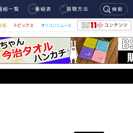
番組一覧
番組表
視聴方法
検索
コンテンツ
番組
トピックス
オリコンニュース
BS11+