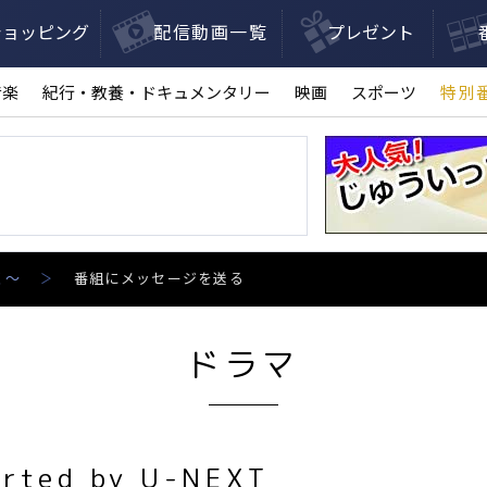
ショッピング
配信動画一覧
プレゼント
音楽
紀行・教養・ドキュメンタリー
映画
スポーツ
特別
く～
番組にメッセージを送る
ドラマ
ed by U-NEXT