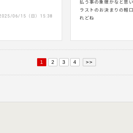
払う事の象徴かなと思
ラストのお決まりの軽
2025/06/15（日）15:38
れどね
1
2
3
4
>>