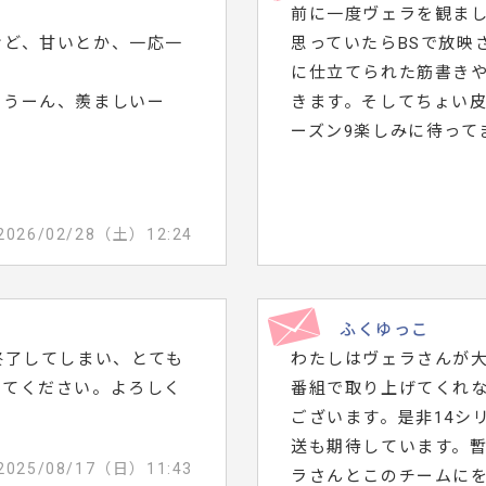
前に一度ヴェラを観ま
けど、甘いとか、一応一
思っていたらBSで放映
に仕立てられた筋書き
、うーん、羨ましいー
きます。そしてちょい
ーズン9楽しみに待って
2026/02/28（土）12:24
ふくゆっこ
終了してしまい、とても
わたしはヴェラさんが
してください。よろしく
番組で取り上げてくれ
ございます。是非14シ
送も期待しています。
2025/08/17（日）11:43
ラさんとこのチームに