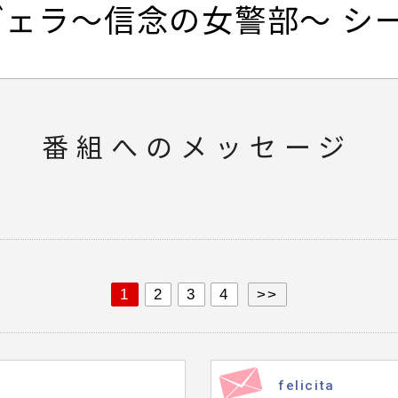
ヴェラ～信念の女警部～ シ
番組へのメッセージ
1
2
3
4
>>
felicita