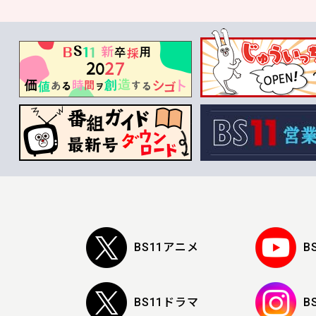
BS11アニメ
B
BS11ドラマ
B