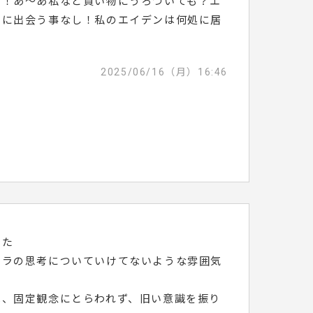
る！あ〜あ私など買い物にうろついても？エ
ンに出会う事なし！私のエイデンは何処に居
2025/06/16（月）16:46
した
ェラの思考についていけてないような雰囲気
は、固定観念にとらわれず、旧い意識を振り