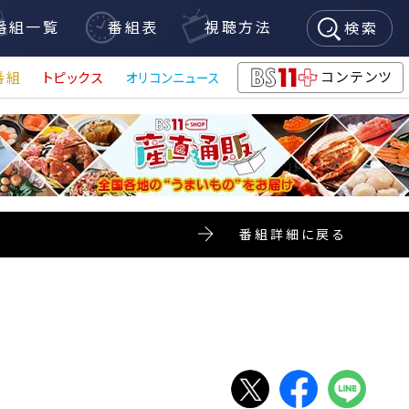
番組一覧
番組表
視聴方法
検索
コンテンツ
番組
トピックス
オリコンニュース
BS11+
番組詳細に戻る