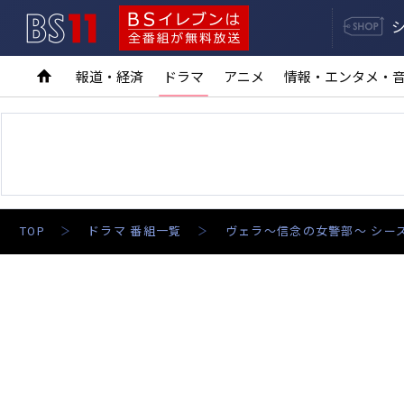
BS11
BSイレブンは全番組が無料放送
報道・経済
ドラマ
アニメ
情報・エンタメ・
TOP
ドラマ 番組一覧
ヴェラ～信念の女警部～ シー