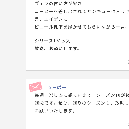
ヴェラの言い方が好き
メ
コーヒーを差し出されてサンキューは言う
ッ
言、エイデンに
セ
ビニール靴下を履かせてもらいながら一言
ー
シリーズ1から又
ジ
放送、お願いします。
は
こ
ち
ら
で
うーぱー
す。
毎週、楽しみに観ています。シーズン10が
残念です。ぜひ、残りのシーズンも、放映
お願いいたします。