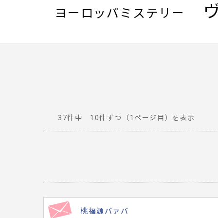
ヨーロッパミステリー
37件中 10件ずつ（1ページ目）を表示
番
組
へ
寄
せ
ら
れ
桃福源バァバ
た