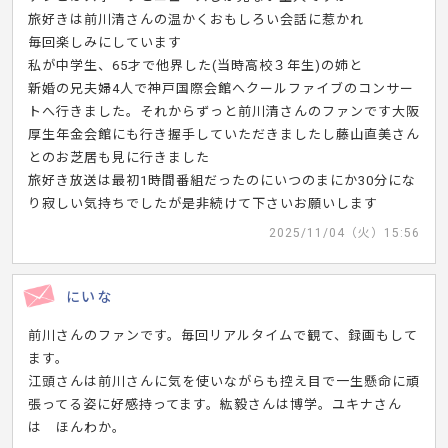
旅好きは前川清さんの温かくおもしろい会話に惹かれ
毎回楽しみにしています
私が中学生、65才で他界した(当時高校３年生)の姉と
新婚の兄夫婦4人で神戸国際会館へクールファイブのコンサー
トへ行きました。それからずっと前川清さんのファンです大阪
厚生年金会館にも行き握手していただきましたし藤山直美さん
とのお芝居も見に行きました
旅好き放送は最初1時間番組だったのにいつのまにか30分にな
り寂しい気持ちでしたが是非続けて下さいお願いします
2025/11/04（火）15:56
にいな
前川さんのファンです。毎回リアルタイムで観て、録画もして
ます。
江頭さんは前川さんに気を使いながらも控え目で一生懸命に頑
張ってる姿に好感持ってます。紘毅さんは博学。ユキナさん
は ほんわか。