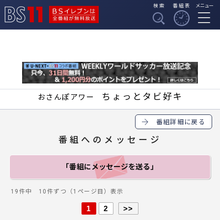
検索
番組表
メニュー
BSイレブンは全番組
BS11
が無料放送
ちょっとタビ好キ
おさんぽアワー
番組詳細に戻る
番組へのメッセージ
「番組にメッセージ
を送る」
19件中 10件ずつ（1ページ目）表示
1
2
>>