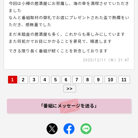
今回は小樽の居酒屋にお邪魔し、海の幸を満喫させていただき
ました
なんと番組取材の御礼でお店にプレゼントされた盃で熱燗をい
ただき、感無量でした
まだ未踏査の居酒屋も多く、これからも楽しみにしています
また何処かでお目にかかることを夢見て、精進します
できる限り長く番組が続くことを祈念しております
2025/12/11（木）21:47
1
2
3
4
5
6
7
8
9
10
11
>>
「番組にメッセージ
を送る」