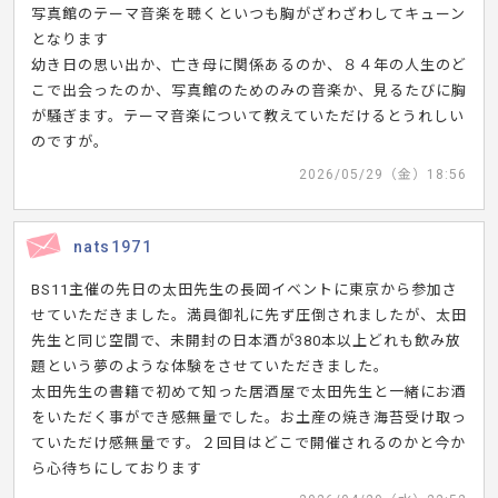
写真館のテーマ音楽を聴くといつも胸がざわざわしてキューン
となります
幼き日の思い出か、亡き母に関係あるのか、８４年の人生のど
こで出会ったのか、写真館のためのみの音楽か、見るたびに胸
が騒ぎます。テーマ音楽について教えていただけるとうれしい
のですが。
2026/05/29（金）18:56
nats1971
BS11主催の先日の太田先生の長岡イベントに東京から参加さ
せていただきました。満員御礼に先ず圧倒されましたが、太田
先生と同じ空間で、未開封の日本酒が380本以上どれも飲み放
題という夢のような体験をさせていただきました。
太田先生の書籍で初めて知った居酒屋で太田先生と一緒にお酒
をいただく事ができ感無量でした。お土産の焼き海苔受け取っ
ていただけ感無量です。２回目はどこで開催されるのかと今か
ら心待ちにしております