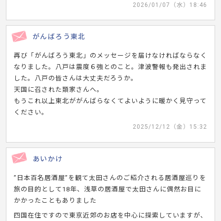
2026/01/07（水）18:46
がんばろう東北
再び「がんばろう東北」のメッセージを届けなければならなく
なりました。八戸は震度６強とのこと。津波警報も発出されま
した。八戸の皆さんは大丈夫だろうか。
天国に召された類家さんへ。
もうこれ以上東北ががんばらなくてよいように暖かく見守って
ください。
2025/12/12（金）15:32
あいかけ
”日本百名居酒屋”を観て太田さんのご紹介される居酒屋巡りを
旅の目的として18年、浅草の居酒屋で太田さんに偶然お目に
かかったこともありました
四国在住ですので東京近郊のお店を中心に探索していますが、