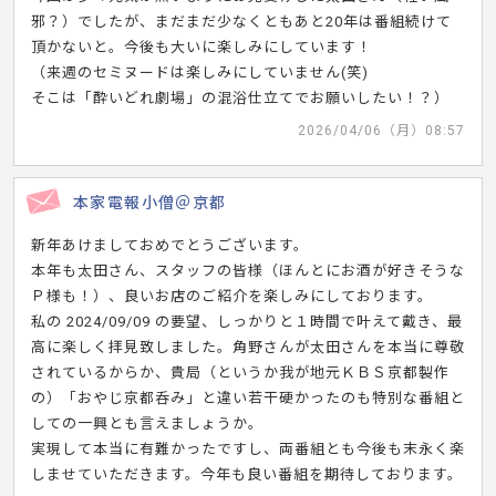
邪？）でしたが、まだまだ少なくともあと20年は番組続けて
頂かないと。今後も大いに楽しみにしています！
（来週のセミヌードは楽しみにしていません(笑)
そこは「酔いどれ劇場」の混浴仕立てでお願いしたい！？）
2026/04/06（月）08:57
本家電報小僧＠京都
新年あけましておめでとうございます。
本年も太田さん、スタッフの皆様（ほんとにお酒が好きそうな
Ｐ様も！）、良いお店のご紹介を楽しみにしております。
私の 2024/09/09 の要望、しっかりと１時間で叶えて戴き、最
高に楽しく拝見致しました。角野さんが太田さんを本当に尊敬
されているからか、貴局（というか我が地元ＫＢＳ京都製作
の）「おやじ京都呑み」と違い若干硬かったのも特別な番組と
しての一興とも言えましょうか。
実現して本当に有難かったですし、両番組とも今後も末永く楽
しませていただきます。今年も良い番組を期待しております。