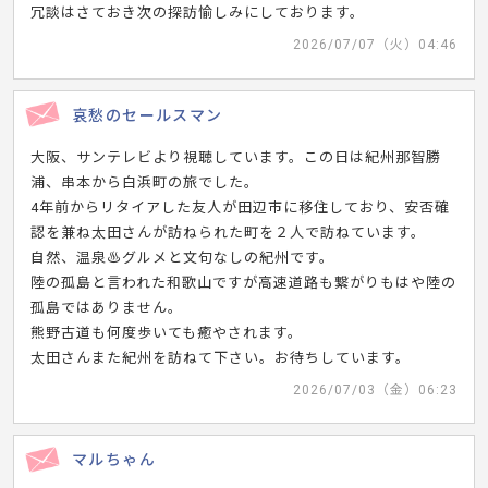
冗談はさておき次の探訪愉しみにしております。
2026/07/07（火）04:46
哀愁のセールスマン
大阪、サンテレビより視聴しています。この日は紀州那智勝
浦、串本から白浜町の旅でした。
4年前からリタイアした友人が田辺市に移住しており、安否確
認を兼ね太田さんが訪ねられた町を２人で訪ねています。
自然、温泉♨️グルメと文句なしの紀州です。
陸の孤島と言われた和歌山ですが高速道路も繋がりもはや陸の
孤島ではありません。
熊野古道も何度歩いても癒やされます。
太田さんまた紀州を訪ねて下さい。お待ちしています。
2026/07/03（金）06:23
マルちゃん