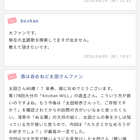
2026/04/29（水）22:52
bochan
大ファンです。
現在の主題歌を検索してますが出ません。
教えて頂きたいです。
2026/04/09（木）19:01
酒は呑めねど太田さんファン
太田さん80歳！？ 傘寿、誠におめでとうございます。
第178回大分の「Kitchen WILL」の店主さん。こういう方が良
いのですよね。もう今後は「太田和彦さんって、ご存知です
か？」を確認されてからの訪問の方がいいなぁと思ったくら
い。浅草の「ぬる燗」の大将の如く、太田さんの事を少しは知
っている方が良いと思うので、今回は「たたきとかなめろうが
お好きでしょ？」が最高の一言でした。
今回は少々元気が無いようにお見受けした太田さん（軽い風