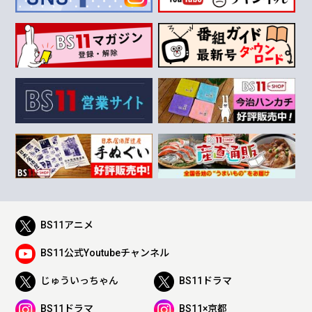
BS11アニメ
BS11公式Youtubeチャンネル
じゅういっちゃん
BS11ドラマ
BS11ドラマ
BS11×京都