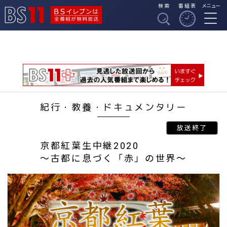
検索
番組表
メニュー
BSイレブンは全番組
BS11
が無料放送
紀行・教養・ドキュメンタリー
京都紅葉生中継2020
～古都に息づく「赤」の世界～