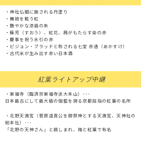
・神社仏閣に施される丹塗り
・舞妓を粧う紅
・艶やかな漆器の朱
・蘇芳（すおう）、紅花、茜がもたらす染の赤
・慶事を祝う水引の赤
・ピジョン・ブラッドと称される七宝 赤透（あかすけ）
・古代米が生み出す赤い日本酒
紅葉ライトアップ中継
・東福寺（臨済宗東福寺派大本山）･･･
日本最古にして最大級の伽藍を誇る京都屈指の紅葉の名所
・北野天満宮（菅原道真公を御祭神とする天満宮、天神社の
総本社）･･･
「北野の天神さん」と親しまれ、梅と紅葉で有名