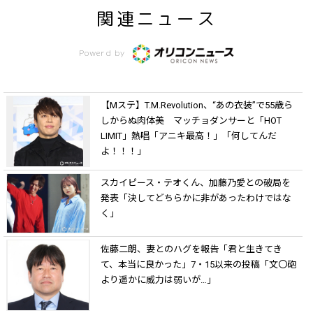
関連ニュース
Powerd by
【Mステ】T.M.Revolution、“あの衣装”で55歳ら
しからぬ肉体美 マッチョダンサーと「HOT
LIMIT」熱唱「アニキ最高！」「何してんだ
よ！！！」
スカイピース・テオくん、加藤乃愛との破局を
発表「決してどちらかに非があったわけではな
く」
佐藤二朗、妻とのハグを報告「君と生きてき
て、本当に良かった」7・15以来の投稿「文〇砲
より遥かに威力は弱いが…」