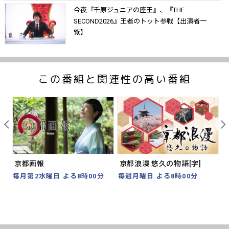
今夜『千原ジュニアの座王』、『THE
SECOND2026』王者のトット参戦【出演者一
覧】
この番組と関連性の高い番組
Prev
Nex
京都画報
京都浪漫 悠久の物語[字]
毎月第2水曜日 よる8時00分
毎週月曜日 よる8時00分
8