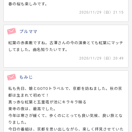
春の桜も楽しみです。
2020/11/29（日）21:15
プルママ
紅葉の赤素敵ですね。古澤さんの今の演奏とても紅葉にマッチ
してました。曲名知りたいです。
2020/11/29（日）20:49
もみじ
私も先日、娘とGOTOトラベルで、京都を訪ねました。秋の京
都は生まれて初めて！
真っ赤な紅葉と五重塔が池にキラキラ映る
東寺の夜は、最高でした。
今年は寒さが緩くて、歩くのにとっても良い気候、良い旅とな
りました。
今日の番組は、京都を思い出しながら、楽しく拝見させていた