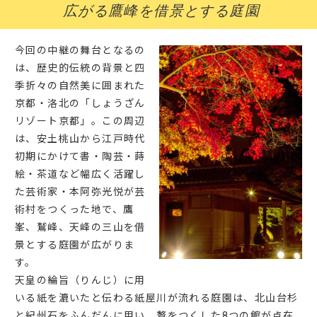
広がる鷹峰を借景とする庭園
今回の中継の舞台となるの
は、歴史的伝統の背景と四
季折々の自然美に囲まれた
京都・洛北の「しょうざん
リゾート京都」。この周辺
は、安土桃山から江戸時代
初期にかけて書・陶芸・蒔
絵・茶道など幅広く活躍し
た芸術家・本阿弥光悦が芸
術村をつくった地で、鷹
峯、鷲峰、天峰の三山を借
景とする庭園が広がりま
す。
天皇の綸旨（りんじ）に用
いる紙を漉いたと伝わる紙屋川が流れる庭園は、北山台杉
と紀州石をふんだんに用い、贅をつくした8つの館が点在