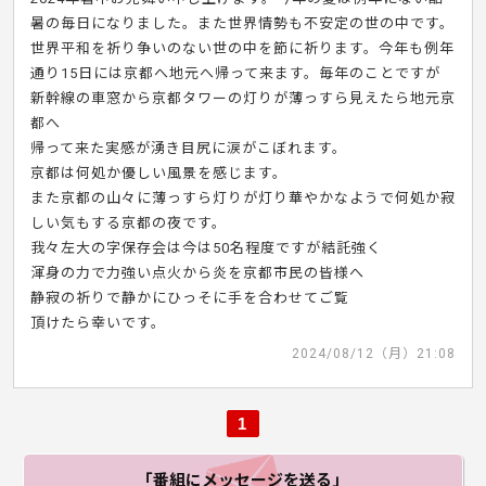
暑の毎日になりました。また世界情勢も不安定の世の中です。
世界平和を祈り争いのない世の中を節に祈ります。今年も例年
通り15日には京都へ地元へ帰って来ます。毎年のことですが
新幹線の車窓から京都タワーの灯りが薄っすら見えたら地元京
都へ
帰って来た実感が湧き目尻に涙がこぼれます。
京都は何処か優しい風景を感じます。
また京都の山々に薄っすら灯りが灯り華やかなようで何処か寂
しい気もする京都の夜です。
我々左大の字保存会は今は50名程度ですが結託強く
渾身の力で力強い点火から炎を京都市民の皆様へ
静寂の祈りで静かにひっそに手を合わせてご覧
頂けたら幸いです。
2024/08/12（月）21:08
1
「番組にメッセージ
を送る」