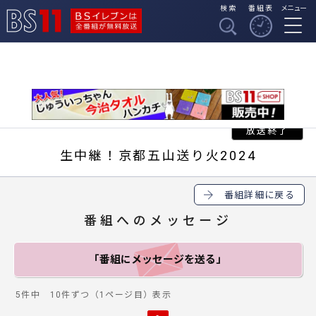
検索
番組表
メニュー
BSイレブンは全番組
BS11
が無料放送
生中継！京都五山送り火2024
番組詳細に戻る
番組へのメッセージ
「番組にメッセージ
を送る」
5件中 10件ずつ（1ページ目）表示