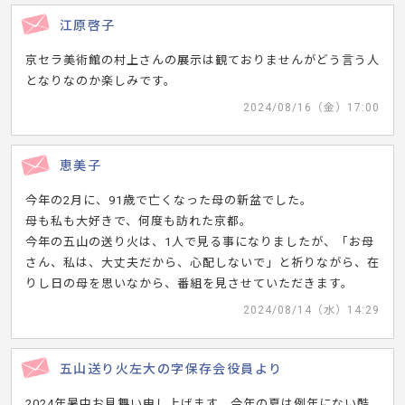
江原啓子
京セラ美術館の村上さんの展示は観ておりませんがどう言う人
となりなのか楽しみです。
2024/08/16（金）17:00
恵美子
今年の2月に、91歳で亡くなった母の新盆でした。
母も私も大好きで、何度も訪れた京都。
今年の五山の送り火は、1人で見る事になりましたが、「お母
さん、私は、大丈夫だから、心配しないで」と祈りながら、在
りし日の母を思いなから、番組を見させていただきます。
2024/08/14（水）14:29
五山送り火左大の字保存会役員より
2024年暑中お見舞い申し上げます。今年の夏は例年にない酷