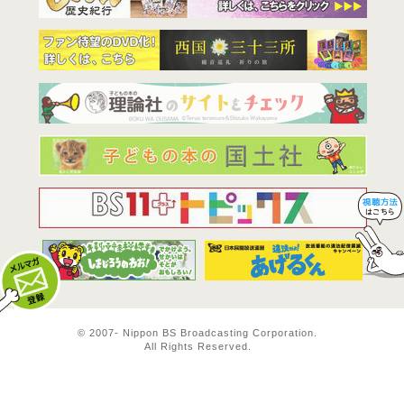
BS11は全
© 2007-
Nippon BS Broadcasting Corporation.
All Rights Reserved.
メルマガ登録