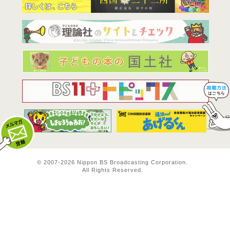
BS11は全
© 2007-
2026 Nippon BS Broadcasting Corporation.
All Rights Reserved.
メルマガ登録
料方法！ 視