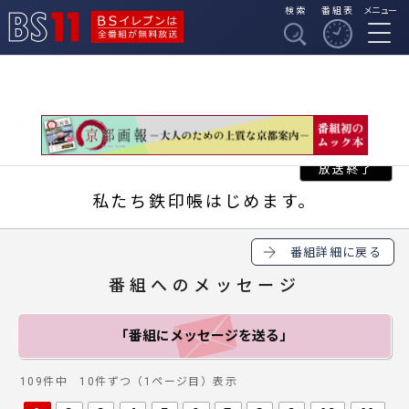
検索
番組表
メニュー
BSイレブンは全番組
BS11
が無料放送
私たち鉄印帳はじめます。
番組詳細に戻る
番組へのメッセージ
「番組にメッセージ
を送る」
109件中 10件ずつ（1ページ目）表示