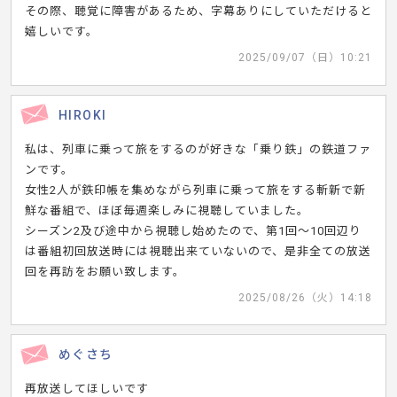
その際、聴覚に障害があるため、字幕ありにしていただけると
嬉しいです。
2025/09/07（日）10:21
HIROKI
私は、列車に乗って旅をするのが好きな「乗り鉄」の鉄道ファ
ンです。
女性2人が鉄印帳を集めながら列車に乗って旅をする斬新で新
鮮な番組で、ほぼ毎週楽しみに視聴していました。
シーズン2及び途中から視聴し始めたので、第1回～10回辺り
は番組初回放送時には視聴出来ていないので、是非全ての放送
回を再訪をお願い致します。
2025/08/26（火）14:18
めぐさち
再放送してほしいです