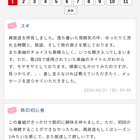
1
2
3
4
5
6
7
8
9
10
11
>>
スギ
再放送を拝見しました。落ち着いた雰囲気の中、ゆったりと流
れる時間と、鉄道、そして旅の良さを感じております。
また楽曲のチョイスも素晴らしく、いつも聴き入ってしまいま
す。ただ、第2回で使用されていた楽曲のタイトルがわから
ず、モヤモヤとしております。検索にもかけてみたのですが、
見つからず、、、差し支えなければ教えていただきたく、メッ
セージを送らせていただきました。
2026/06/21（日）09:40
鉄印初心者
この番組がきっかけで鉄印に興味を持ちました。ただ、初回か
ら視聴することができなかったため、再放送もしくはシーズン
2みたいな感じで、また放送して欲しいです。