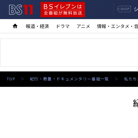
BS11
BSイレブンは全番組が無料放送
報道・経済
ドラマ
アニメ
情報・エンタメ・
TOP
紀行・教養・ドキュメンタリー番組一覧
私たち