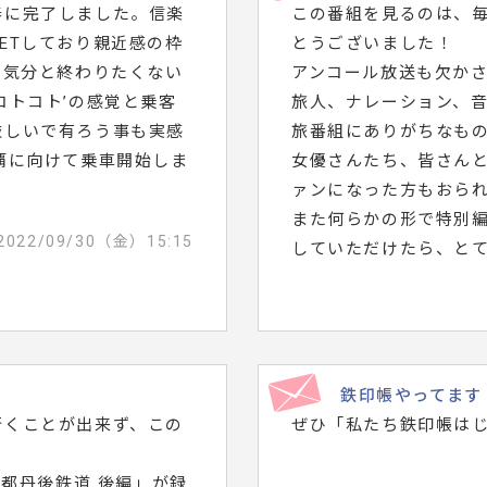
春に完了しました。信楽
この番組を見るのは、
ETしており親近感の枠
とうございました！
い気分と終わりたくない
アンコール放送も欠か
コトコト’の感覚と乗客
旅人、ナレーション、
厳しいで有ろう事も実感
旅番組にありがちなも
覇に向けて乗車開始しま
女優さんたち、皆さん
ァンになった方もおら
また何らかの形で特別
2022/09/30（金）15:15
していただけたら、と
鉄印帳やってます
行くことが出来ず、この
ぜひ「私たち鉄印帳は
京都丹後鉄道 後編」が録