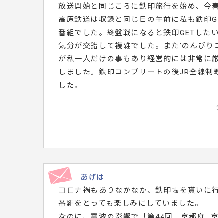
放送開始と同じころに鉄印旅行を始め、今
メ
高原鉄道は収録と同じ日の午前に私も鉄印G
ッ
番組でした。終盤戦になると鉄印GETした
セ
気分が交錯して複雑でした。また’のんびり
ー
が私一人だけの事もあり経営的には非常に
ジ
しました。鉄印コンプリートの後JR全線制
は
した。
こ
ち
ら
で
す。
あげは
コロナ禍もありなかなか、鉄印帳を貰いに
番組をとっても楽しみにしていました。
なのに、電波の影響で「第44回 京都府 