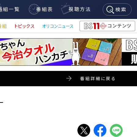
番組一覧
番組表
視聴方法
検索
コンテンツ
番組
トピックス
オリコンニュース
BS11+
番組詳細に戻る
ー