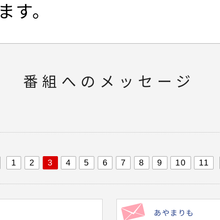
ます。
番組へのメッセージ
1
2
3
4
5
6
7
8
9
10
11
あやまりも