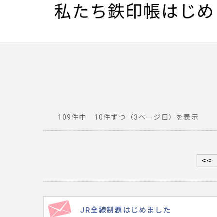
私たち鉄印帳はじめ
109件中 10件ずつ（3ページ目）を表示
番
組
へ
<<
寄
せ
ら
れ
JR全線制覇はじめました
た