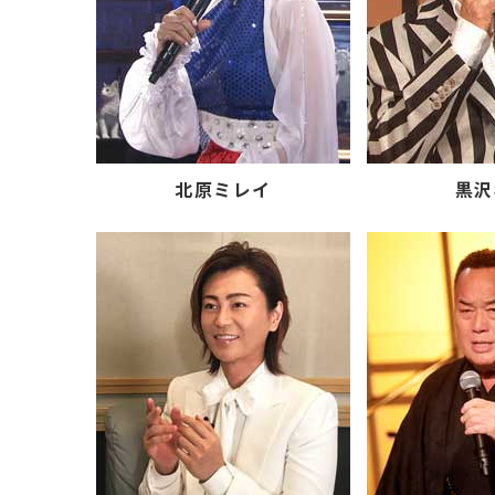
北原ミレイ
黒沢