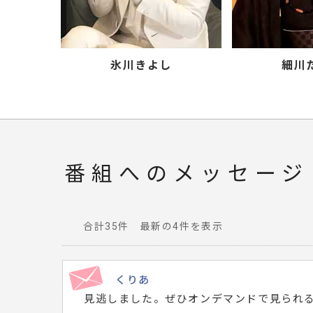
氷川きよし
細川
番組へのメッセージ
合計35件 最新の4件を表示
番
組
へ
くりあ
寄
見逃しました。ぜひオンデマンドで見られ
せ