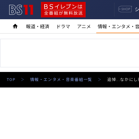
BS11
BSイレブンは全番組が無料放送
報道・経済
ドラマ
アニメ
情報・エンタメ・
TOP
情報・エンタメ・音楽番組一覧
追悼...なかに