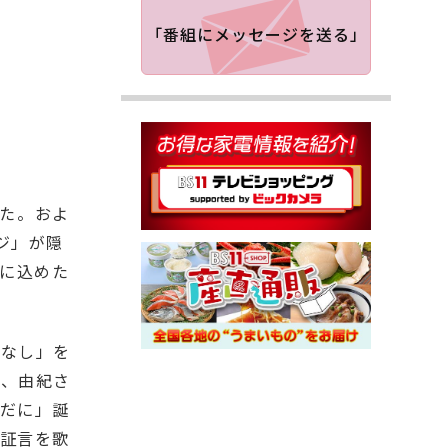
「番組にメッセージを送る」
した。およ
ジ」が隠
ーに込めた
いなし」を
雄、由紀さ
だに」誕
証言を歌