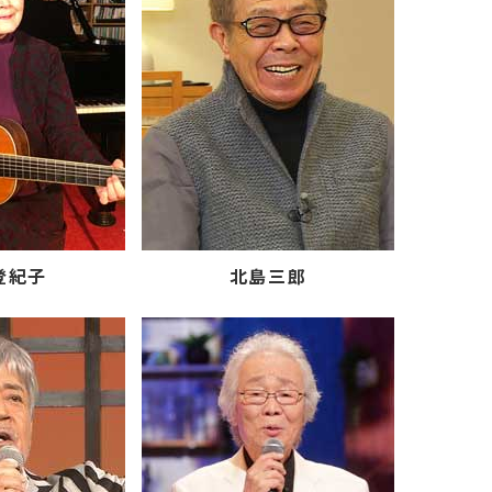
登紀子
北島三郎