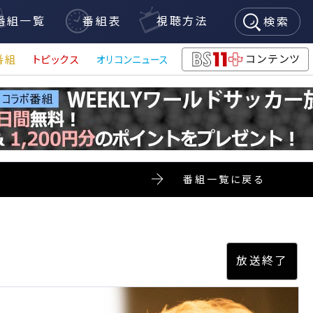
番組一覧
番組表
視聴方法
検索
コンテンツ
番組
トピックス
オリコンニュース
BS11+
番組一覧に戻る