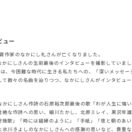
ビュー
木賞作家のなかにし礼さんが亡くなりました。
日、なかにしさんの生前最後のインタビューを撮影していま
には、今困難な時代に生きる私たちへの、「深いメッセー
そして数々の名曲を辿りつつ、なかにしさんがインタビュ
なかにしさん作詩の石原裕次郎最後の歌「わが人生に悔
壮絶な作詩への思い、細川たかし、北原ミレイ、黒沢年
狩挽歌」「時には娼婦のように」「手紙」「夜と朝のあい
た氷川きよしのなかにしさんへの感謝の思いなど、貴重な