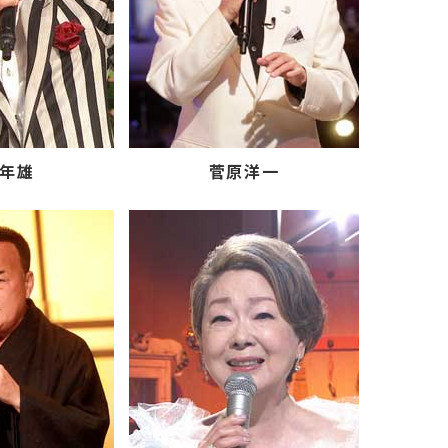
年雄
菅原洋一