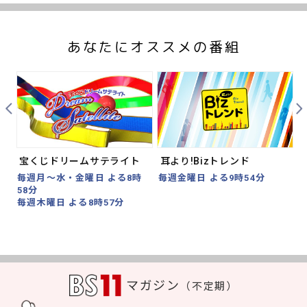
あなたにオススメの番組
Prev
Nex
グ
宝くじドリームサテライト
耳より!Bizトレンド
毎週月～水・金曜日 よる8時
毎週金曜日 よる9時54分
58分
毎
毎週木曜日 よる8時57分
マガジン
（不定期）