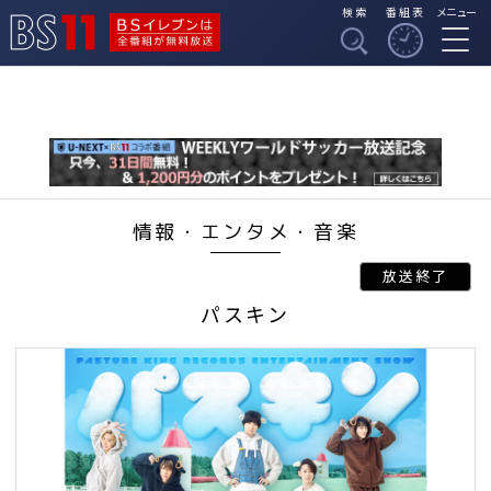
検索
番組表
メニュー
BSイレブンは全番組
BS11
が無料放送
情報・エンタメ・音楽
パスキン