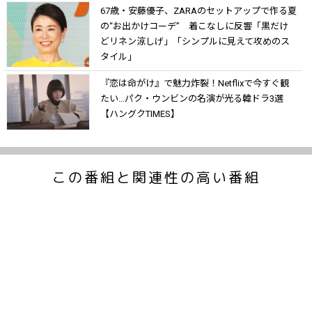
67歳・安藤優子、ZARAのセットアップで作る夏
の“お出かけコーデ” 着こなしに反響「黒だけ
どリネン涼しげ」「シンプルに見えて攻めのス
タイル」
『恋は命がけ』で魅力炸裂！Netflixで今すぐ観
たい…パク・ウンビンの名演が光る韓ドラ3選
【ハングクTIMES】
この番組と関連性の高い番組