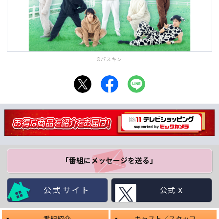
©パスキン
「番組にメッセージ
を送る」
公式サイト
公式 X
番組紹介
キャスト／スタッフ