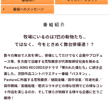
番組へのメッセージ
番組紹介
牧場にいるのは7匹の動物たち…
ではなく、 今をときめく舞台俳優達！？
数々の舞台で人気を博し、俳優としてだけでなく企画やプロデュ
ース等、多方面で活躍する荒牧慶彦が代表取締役社長を務める
PastureとKING RECORDSがドラマ「奪われた僕たち」に続き企
画した、次回作品コントバラエティー番組「パスキン」。
Pastureに所属する荒牧慶彦／植田圭輔／田中涼星／司波光星／
田中朝陽／高橋祐理／君沢ユウキがどの様な役柄でどの様なコン
ト作品を演じるのか、そして彼らが挑戦する様々な企画に乞うご
期待！