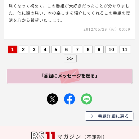
無くなって初めて、この番組が大好きだったことが分かりまし
た。他に類の無い、本の楽しさを紹介してくれるこの番組の復
活を心から希望いたします。
2012/05/29（火）00:09
1
2
3
4
5
6
7
8
9
10
11
>>
「番組にメッセージ
を送る」
番組詳細に戻る
マガジン
（不定期）