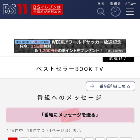
検索
番組表
メニュー
BSイレブンは全番組
BS11
が無料放送
ベストセラーBOOK TV
番組詳細に戻る
番組へのメッセージ
「番組にメッセージ
を送る」
146件中 10件ずつ（1ページ目）表示