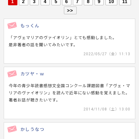
1
2
3
4
5
6
7
8
9
10
11
>>
もっくん
「アヴェマリアのヴァイオリン」とても感動しました。
是非著者の話を聞いてみたいです。
2022/05/27（金）11:13
カツヤ・ｗ
今年の青少年読書感想文全国コンクール課題図書「アヴェ・マ
リアのヴァイオリン」を読んで近年にない感動を覚えました。
著者お話が聴きたいです。
2014/11/08（土）13:00
かしうなつ