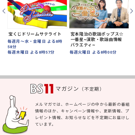
Prev
Nex
シ
宝くじドリームサテライト
宮本隆治の歌謡ポップス☆
一番星~演歌・歌謡曲情報
毎週月～水・金曜日 よる8時
バラエティ~
58分
毎
毎週木曜日 よる8時57分
毎週火曜日 よる8時00分
マガジン
（不定期）
メルマガでは、ホームページの中から最新の番組
情報のほか、キャンペーン情報や、更新情報、プ
レゼント情報、お知らせなどを不定期にお届けし
ています。