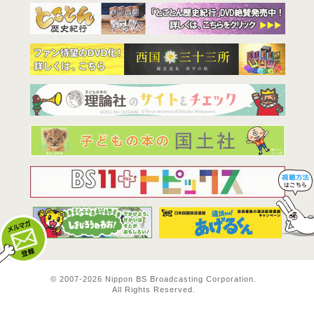
BS11は全
© 2007-
2026 Nippon BS Broadcasting Corporation.
All Rights Reserved.
メルマガ登録