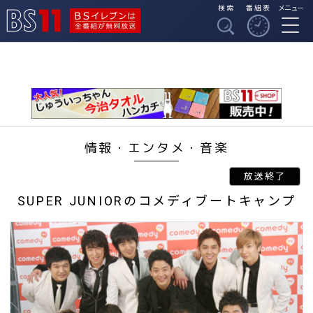
検索
番組表
メニュー
BSイレブンは全番組
BS11
が無料放送
情報・エンタメ・音楽
SUPER JUNIORのコメディブートキャンプ