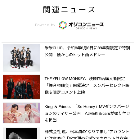
関連ニュース
Powerd by
米米CLUB、令和8年8月8日に88年間限定で特別
公開 懐かしのヒット曲メドレー
THE YELLOW MONKEY、映像作品購入者限定
「爆音視聴会」開催決定 メンバーセレクト映
像＆限定コメント上映
King ＆ Prince、「So Honey」MVダンスバージ
ョンのティザー公開 YUMEKI＆caruが振り付け
を担当
株式会社 嵐、松本潤の“なりすまし”アカウント
に注意喚起「松本潤の公式Xアカウントは存在し