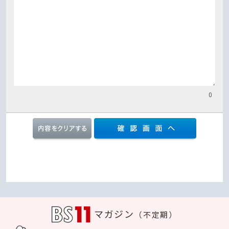
0
マガジン
（不定期）