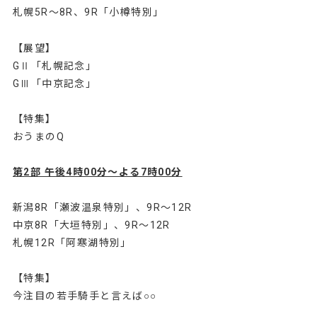
札幌5R～8R、9R「小樽特別」
【展望】
GⅡ「札幌記念」
GⅢ「中京記念」
【特集】
おうまのQ
第2部 午後4時00分～よる7時00分
新潟8R「瀬波温泉特別」、9R～12R
中京8R「大垣特別」、9R～12R
札幌12R「阿寒湖特別」
【特集】
今注目の若手騎手と言えば○○