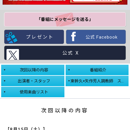
「番組にメッセージ
を送る」
プレゼント
公式 Facebook
公式 X
次回以降の内容
番組紹介
出演者・スタッフ
東幹久×矢作芳人調教師 スペシャル対談
使用楽曲リスト
次回以降の内容
【8月15日（土）】