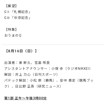
【展望】
GⅡ「札幌記念」
GⅢ「中京記念」
【特集】
おうまのQ
【8月16日（日）】
出演者：東 幹久、宮島 咲良
アシスタントアナウンサー：小塚 歩（ラジオNIKKEI）
解説：井上 力心（日刊スポーツ）
パドック解説：小松 崇（勝馬）、安中 貴史（競馬ブッ
ク）、日比野 正吾（研究ニュース）
第1部 正午～午後3時00分