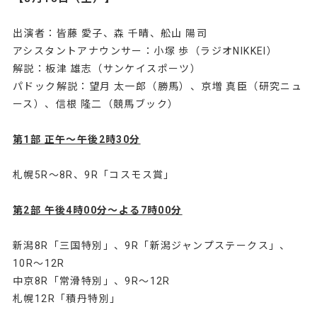
出演者：皆藤 愛子、森 千晴、舩山 陽司
アシスタントアナウンサー：小塚 歩（ラジオNIKKEI）
解説：板津 雄志（サンケイスポーツ）
パドック解説：望月 太一郎（勝馬）、京増 真臣（研究ニュ
ース）、信根 隆二（競馬ブック）
第1部 正午～午後2時30分
札幌5R～8R、9R「コスモス賞」
第2部 午後4時00分～よる7時00分
新潟8R「三国特別」、9R「新潟ジャンプステークス」、
10R～12R
中京8R「常滑特別」、9R～12R
札幌12R「積丹特別」