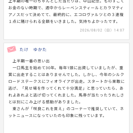
上半期の唯一のちゃんとした当たりは、中山記念。ものすごく
お金のない時期で、週中からレーベンスティールとカラマティ
アノスだって決めてて、最終的に、エコロヴァルツとの３連複
１点に賭けられる全額をいきました。気持ちよかったです。
2026/08/02（日）14:07
たけ ゆかた
上半期一番の思い出
一口馬主を始めて30年。毎年1頭に出資していましたが、重
賞に出走することはありませんでした。しかし、今年のシルク
ロードステークスにフィオライアが出走。スタートから果敢に
逃げ、「見せ場を作ってくれて十分満足」と思っていたら、あ
れよあれよと逃げ切ってくれました。馬券が当たったうれしさ
とは別にこみ上げる感動がありました。
東さんが「咲良これを買え」のコーナーで推奨していて、ネ
ットニュースになっていたのも印象に残っています。