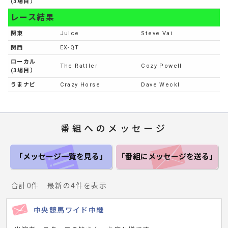
(3場目）
レース結果
関東
Juice
Steve Vai
関西
EX-QT
ローカル
The Rattler
Cozy Powell
(3場目）
うまナビ
Crazy Horse
Dave Weckl
番組へのメッセージ
「メッセージ一覧
を見る」
「番組にメッセージ
を送る」
合計0件 最新の4件を表示
中央競馬ワイド中継