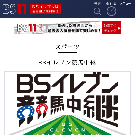
検索
番組表
メニュー
BSイレブンは全番組
BS11
が無料放送
スポーツ
BSイレブン競馬中継