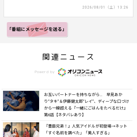
2026/08/01（土）13:26
「番組にメッセージ
を送る」
関連ニュース
Powerd by
お互いパートナーを持ちながら… 早見あか
り“タキ”＆伊藤健太郎“レイ”、ディープな口づけ
から一線超える『一緒にごはんをたべるだけ』
第6話【ネタバレあり】
『豊臣兄弟！』人気アイドルが初登場→ネット
「すぐ名前を調べた」「美人すぎる」