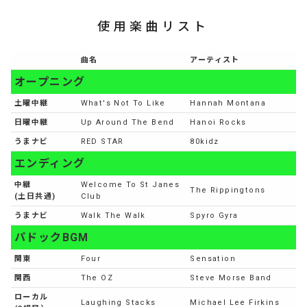
使用楽曲リスト
曲名
アーティスト
オープニング
土曜中継
What's Not To Like
Hannah Montana
日曜中継
Up Around The Bend
Hanoi Rocks
うまナビ
RED STAR
80kidz
エンディング
中継
Welcome To St Janes
The Rippingtons
(土日共通)
Club
うまナビ
Walk The Walk
Spyro Gyra
パドックBGM
関東
Four
Sensation
関西
The OZ
Steve Morse Band
ローカル
Laughing Stacks
Michael Lee Firkins