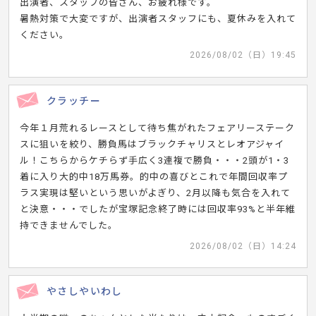
出演者、スタッフの皆さん、お疲れ様です。
暑熱対策で大変ですが、出演者スタッフにも、夏休みを入れて
ください。
2026/08/02（日）19:45
クラッチー
今年１月荒れるレースとして待ち焦がれたフェアリーステーク
スに狙いを絞り、勝負馬はブラックチャリスとレオアジャイ
ル！こちらからケチらず手広く3連複で勝負・・・2頭が1・3
着に入り大的中18万馬券。的中の喜びとこれで年間回収率プ
ラス実現は堅いという思いがよぎり、2月以降も気合を入れて
と決意・・・でしたが宝塚記念終了時には回収率93%と半年維
持できませんでした。
2026/08/02（日）14:24
やさしやいわし