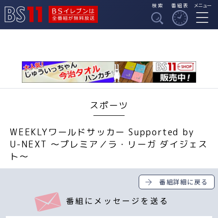
検索
番組表
メニュー
BSイレブンは全番組
BS11
が無料放送
スポーツ
WEEKLYワールドサッカー Supported by
U-NEXT ～プレミア／ラ・リーガ ダイジェス
ト～
番組詳細に戻る
番組にメッセージを送る