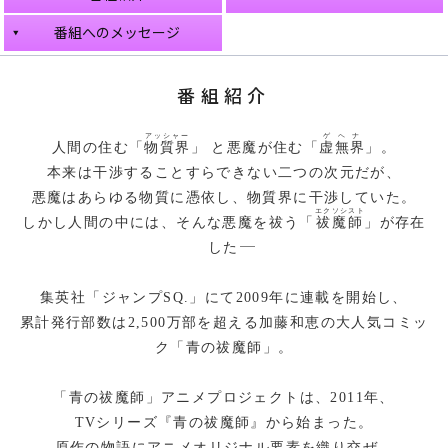
番組へのメッセージ
番組紹介
アッシャー
ゲヘナ
人間の住む「
物質界
」 と悪魔が住む「
虚無界
」。
本来は干渉することすらできない二つの次元だが、
悪魔はあらゆる物質に憑依し、物質界に干渉していた。
エクソシスト
しかし人間の中には、そんな悪魔を祓う「
祓魔師
」が存在
――
した
集英社「ジャンプSQ.」にて2009年に連載を開始し、
累計発行部数は2,500万部を超える加藤和恵の大人気コミッ
ク「青の祓魔師」。
「青の祓魔師」アニメプロジェクトは、2011年、
TVシリーズ『青の祓魔師』から始まった。
原作の物語にアニメオリジナル要素を織り交ぜ、