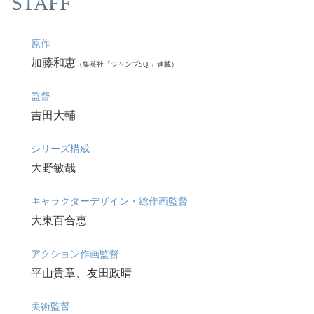
STAFF
原作
加藤和恵
（集英社「ジャンプSQ.」連載）
監督
吉田大輔
シリーズ構成
大野敏哉
キャラクターデザイン・総作画監督
大東百合恵
アクション作画監督
平山貴章、友田政晴
美術監督