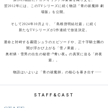
翌2012年には、このTVシリーズに続く物語『青の祓魔師 劇
場版』を公開。
そして2024年10月より、「島根啓明結社篇」に続く
新たなTVシリーズが2作連続で放送決定。
運命と対峙する霧隠シュラのエピソードや、正十字騎士團の
闇が浮かび上がる「雪ノ果篇」。
――
奥村燐・雪男の出生の秘密
〝青い夜〟の真実に迫る「終夜
篇」。
――
物語はいよいよ「青の祓魔師」の核心を暴き出す
STAFF&CAST