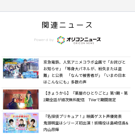
関連ニュース
Powerd by
京急電鉄、人気アニメコラボ企画で「お詫びと
お知らせ」「等身大パネルが、紛失または盗
難」と公表 「なんで被害者が」「いまの日本
はこんなにも」多数の声
【きょうから】『薬屋のひとりごと』第1期・第
2期全話が順次無料配信 TVerで期間限定
『名探偵プリキュア！』映画ゲスト声優発表
鬼頭明里はシリーズ初出演！妖精役は島﨑信長&
内山昂輝