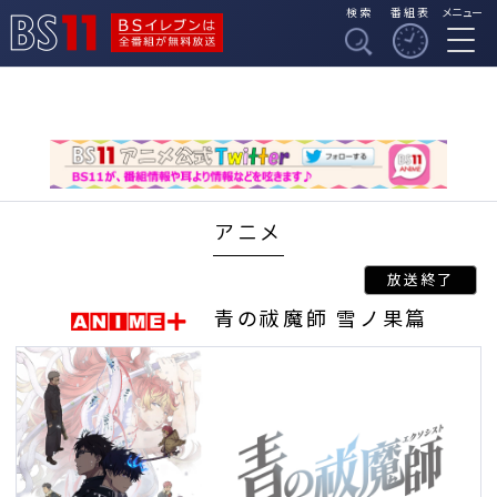
検索
番組表
メニュー
BSイレブンは全番組
BS11
が無料放送
アニメ
青の祓魔師 雪ノ果篇