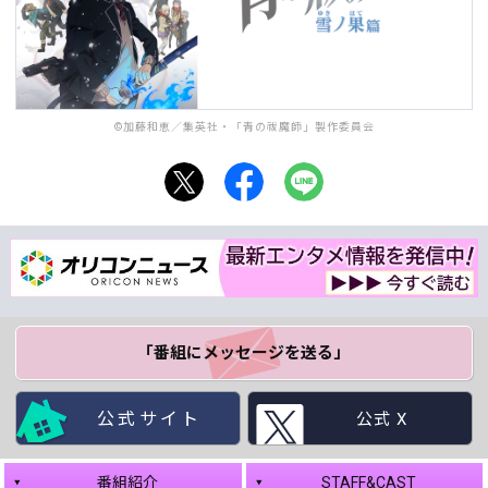
©加藤和恵／集英社・「青の祓魔師」製作委員会
「番組にメッセージ
を送る」
公式サイト
公式 X
番組紹介
STAFF&CAST