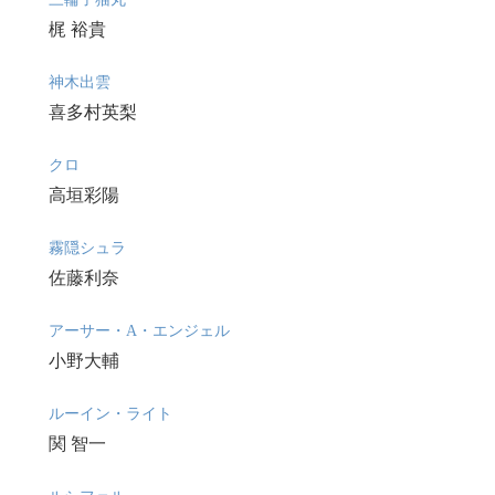
梶 裕貴
神木出雲
喜多村英梨
クロ
高垣彩陽
霧隠シュラ
佐藤利奈
アーサー・A・エンジェル
小野大輔
ルーイン・ライト
関 智一