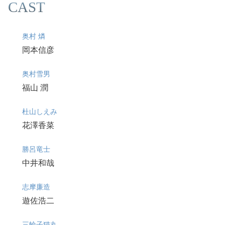
CAST
奥村 燐
岡本信彦
奥村雪男
福山 潤
杜山しえみ
花澤香菜
勝呂竜士
中井和哉
志摩廉造
遊佐浩二
三輪子猫丸