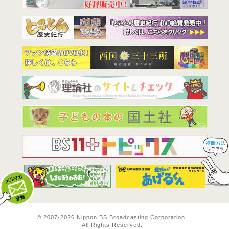
BS11は全
© 2007-
2026 Nippon BS Broadcasting Corporation.
All Rights Reserved.
メルマガ登録