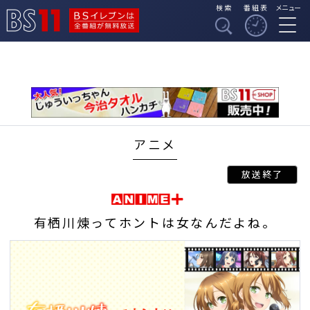
検索
番組表
メニュー
BSイレブンは全番組
BS11
が無料放送
アニメ
有栖川煉ってホントは女なんだよね。