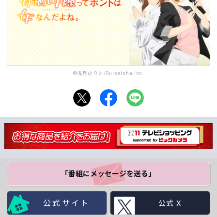
©浅月のりと/Suiseisha Inc.
「番組にメッセージ
を送る」
公式サイト
公式 X