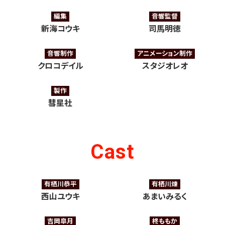
編集
音響監督
新海コウキ
司馬明徳
音響制作
アニメーション制作
クロコデイル
スタジオレオ
製作
彗星社
Cast
有栖川恭平
有栖川煉
西山ユウキ
あまいみるく
吉岡皐月
柊ももか