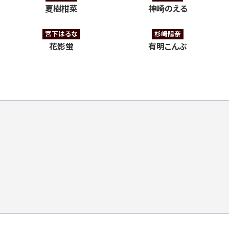
夏樹柑菜
神崎のえる
宮下はるな
杉崎陽奈
花影蛍
有明こんぶ