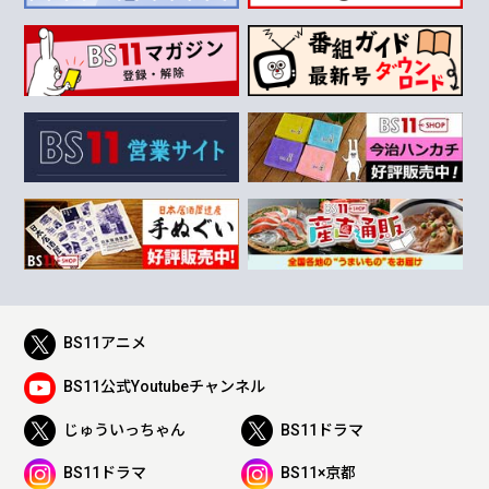
BS11アニメ
BS11公式Youtubeチャンネル
じゅういっちゃん
BS11ドラマ
BS11ドラマ
BS11×京都