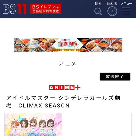
検索
番組表
メニュー
BSイレブンは全番組
BS11
が無料放送
アニメ
アイドルマスター シンデレラガールズ劇
場 CLIMAX SEASON