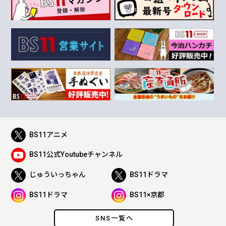
BS11アニメ
BS11公式Youtubeチャンネル
じゅういっちゃん
BS11ドラマ
BS11ドラマ
BS11×京都
SNS一覧へ