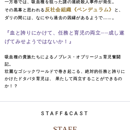
一方巷では、吸血種を狙った謎の連続殺人事件が発生。
反社会組織《ペンデュラム》
その黒幕と思われる
と、
ダリの間には、なにやら過去の因縁があるようで……。
『血と誇りにかけて、任務と育児の両立──成し遂
げてみせようではないか！』
吸血種の貴族たちによるノブレス・オブリージュ育児奮闘
記。
壮麗なゴシックワールドで巻き起こる、絶対的任務と誇りに
かけたドタバタ育児は、
果たして両立することができるの
か！？
STAFF&CAST
STAFF