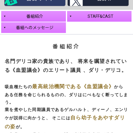
番組紹介
STAFF&CAST
番組へのメッセージ
番組紹介
名門デリコ家の貴族であり、
将来を嘱望されてい
る《血盟議会》のエリート議員 、ダリ・デリコ。
最高統治機関である《血盟議会》
吸血種たちの
から
ある任務を命じられるものの、ダリはにべもなく断ってしま
う。
業を煮やした同期議員であるゲルハルト、ディーノ、エンリ
自ら幼子をあやすダリ
ケが説得に向かうと、
そこには
の姿
が。