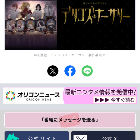
©末満健一／デリコズ・ナーサリー製作委員会
「番組にメッセージ
を送る」
公式サイト
公式 X