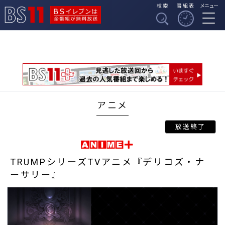
検索
番組表
メニュー
BSイレブンは全番組
BS11
が無料放送
アニメ
TRUMPシリーズTVアニメ『デリコズ・ナ
ーサリー』