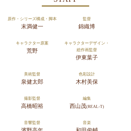
原作・シリーズ構成・脚本
監督
末満健一
錦織博
キャラクター原案
キャラクターデザイン・
総作画監督
荒野
伊東葉子
美術監督
色彩設計
泉健太郎
木村美保
撮影監督
編集
高橋昭裕
西山茂
(REAL-T)
音響監督
音楽
濱野高年
和田俊輔