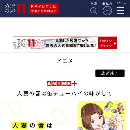
検索
番組表
メニュー
BSイレブンは全番組
BS11
が無料放送
アニメ
人妻の唇は缶チューハイの味がして