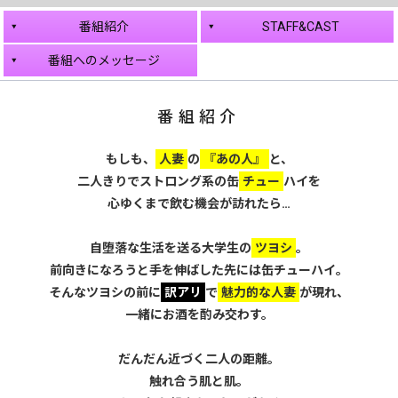
番組紹介
STAFF&CAST
番組へのメッセージ
番組紹介
もしも、
人妻
の
『あの人』
と、
二人きりでストロング系の缶
チュー
ハイを
心ゆくまで飲む機会が訪れたら…
自堕落な生活を送る大学生の
ツヨシ
。
前向きになろうと手を伸ばした先には缶チューハイ。
そんなツヨシの前に
訳アリ
で
魅力的な人妻
が現れ、
一緒にお酒を酌み交わす。
だんだん近づく二人の距離。
触れ合う肌と肌。