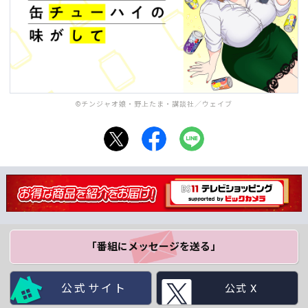
©チンジャオ娘・野上たま・講談社／ウェイブ
「番組にメッセージ
を送る」
公式サイト
公式 X