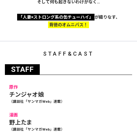
そして何も起きないわけがなく…
「人妻×ストロング系の缶チューハイ」
が織りなす、
背徳のオムニバス！
STAFF&CAST
STAFF
原作
チンジャオ娘
（講談社「ヤンマガWeb」連載）
漫画
野上たま
（講談社「ヤンマガWeb」連載）