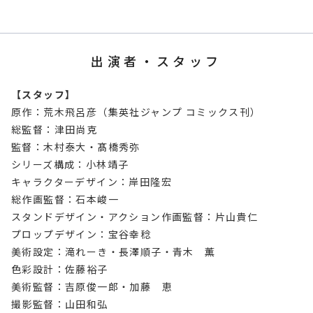
出演者・スタッフ
【スタッフ】
原作：荒木飛呂彦（集英社ジャンプ コミックス刊）
総監督：津田尚克
監督：木村泰大・髙橋秀弥
シリーズ構成：小林靖子
キャラクターデザイン：岸田隆宏
総作画監督：石本峻一
スタンドデザイン・アクション作画監督：片山貴仁
プロップデザイン：宝谷幸稔
美術設定：滝れーき・長澤順子・青木 薫
色彩設計：佐藤裕子
美術監督：吉原俊一郎・加藤 恵
撮影監督：山田和弘