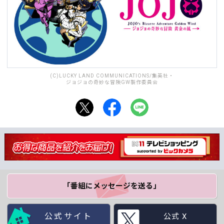
(C)LUCKY LAND COMMUNICATIONS/集英社・
ジョジョの奇妙な冒険GW製作委員会
「番組にメッセージ
を送る」
公式サイト
公式 X