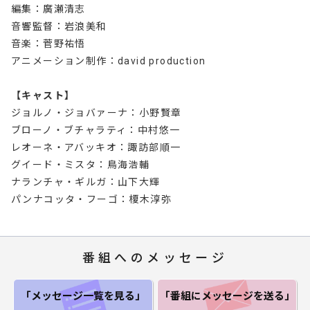
編集：廣瀬清志
音響監督：岩浪美和
音楽：菅野祐悟
アニメーション制作：david production
【キャスト】
ジョルノ・ジョバァーナ：小野賢章
ブローノ・ブチャラティ：中村悠一
レオーネ・アバッキオ：諏訪部順一
グイード・ミスタ：鳥海浩輔
ナランチャ・ギルガ：山下大輝
パンナコッタ・フーゴ：榎木淳弥
番組へのメッセージ
「メッセージ一覧
を見る」
「番組にメッセージ
を送る」