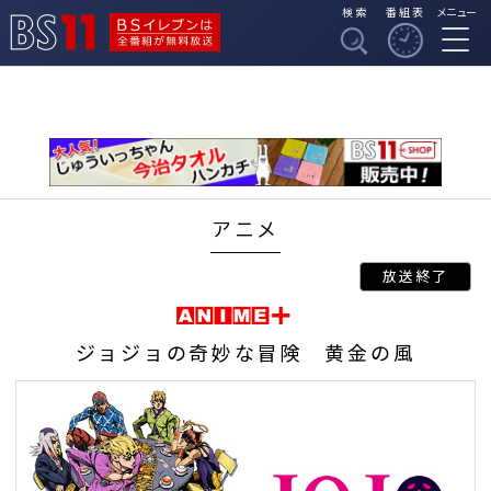
検索
番組表
メニュー
BSイレブンは全番組
BS11
が無料放送
アニメ
ジョジョの奇妙な冒険 黄金の風