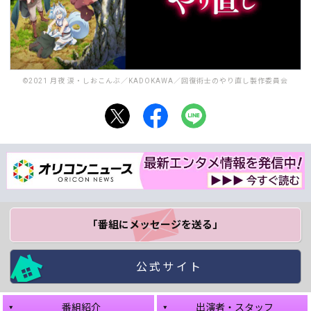
©2021 月夜 涙・しおこんぶ／KADOKAWA／回復術士のやり直し製作委員会
「番組にメッセージ
を送る」
公式サイト
番組紹介
出演者・スタッフ