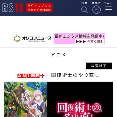
検索
番組表
メニュー
BSイレブンは全番組
BS11
が無料放送
アニメ
回復術士のやり直し