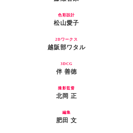
色彩設計
松山愛子
2Dワークス
越阪部ワタル
3DCG
伴 善徳
撮影監督
北岡 正
編集
肥田 文