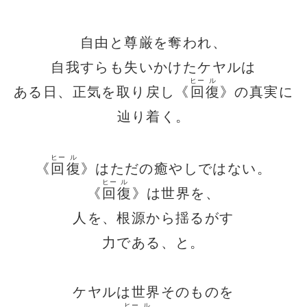
自由と尊厳を奪われ、
自我すらも失いかけたケヤルは
ヒー
ル
ある日、正気を取り戻し《
回
復
》の真実に
辿り着く。
ヒー
ル
《
回
復
》はただの癒やしではない。
ヒー
ル
《
回
復
》は世界を、
人を、根源から揺るがす
力である、と。
ケヤルは世界そのものを
ヒー
ル