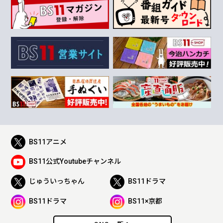
BS11アニメ
BS11公式Youtubeチャンネル
じゅういっちゃん
BS11ドラマ
BS11ドラマ
BS11×京都