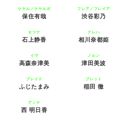
ケヤル／ケヤルガ
フレア／フレイア
保住有哉
渋谷彩乃
セツナ
クレハ
石上静香
相川奈都姫
イヴ
ノルン
高森奈津美
津田美波
ブレイド
ブレット
ふじたまみ
稲田 徹
アンナ
西 明日香