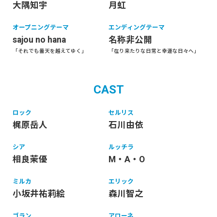
大隅知宇
月虹
オープニングテーマ
エンディングテーマ
sajou no hana
名称非公開
「それでも曇天を越えてゆく」
「在り来たりな日常と幸運な日々へ」
CAST
ロック
セルリス
梶原岳人
石川由依
シア
ルッチラ
相良茉優
M・A・O
ミルカ
エリック
小坂井祐莉絵
森川智之
ゴラン
アローネ