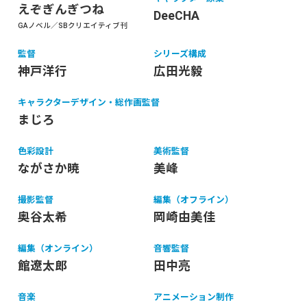
えぞぎんぎつね
DeeCHA
GAノベル／SBクリエイティブ刊
監督
シリーズ構成
神戸洋行
広田光毅
キャラクターデザイン・総作画監督
まじろ
色彩設計
美術監督
ながさか暁
美峰
撮影監督
編集（オフライン）
奥谷太希
岡崎由美佳
編集（オンライン）
音響監督
館遼太郎
田中亮
音楽
アニメーション制作