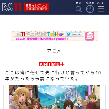
検索
番組表
メニュー
BSイレブンは全番組
BS11
が無料放送
アニメ
ここは俺に任せて先に行けと言ってから10
年がたったら伝説になっていた。