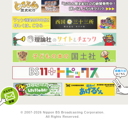
BS11は全
© 2007-
2026 Nippon BS Broadcasting Corporation.
All Rights Reserved.
メルマガ登録