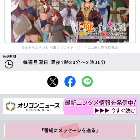
©えぞぎんぎつね・SBクリエイティブ／「ここ俺」製作委員会
放送時間
毎週月曜日 深夜1時30分～2時00分
「番組にメッセージ
を送る」