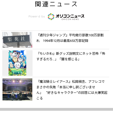
関連ニュース
Powerd by
『週刊少年ジャンプ』平均発行部数100万部割
れ 1994年12月は最高653万部記録
『ちいかわ』新グッズ説明文にネット恐怖「怖
すぎるだろ…」「闇を感じる」
『魔法騎士レイアース』松岡禎丞、アフレコで
まさかの失敗「本当に申し訳ございませ
ん」 "好きなキャラクター”の回答には大爆笑起
こる