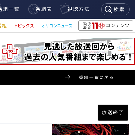
番組一覧
番組表
視聴方法
検索
コンテンツ
番組
トピックス
オリコンニュース
BS11+
番組一覧に戻る