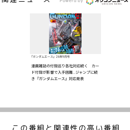
Powerd by
『ガンダムエース』26年9月号
漫画雑誌の付録巡り各社対応続く カー
ド付録が影響で入手困難…ジャンプに続
き『ガンダムエース』対応発表
この番組と関連性の高い番組