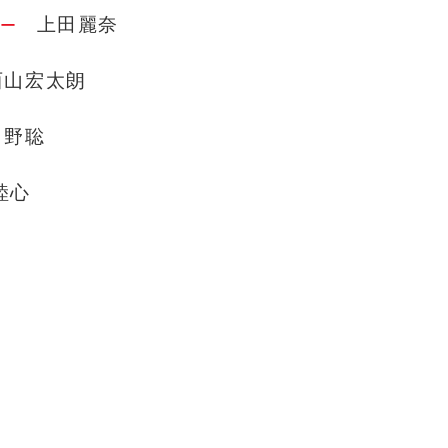
上田麗奈
ー
西山宏太朗
日野聡
睦心