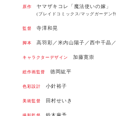
ヤマザキコレ「魔法使いの嫁」
原作
(ブレイドコミックス/マッグガーデン刊
寺澤和晃
監督
高羽彩／米内山陽子／西中千晶
脚本
加藤寛崇
キャラクターデザイン
徳岡紘平
総作画監督
小針裕子
色彩設計
田村せいき
美術監督
鈴木麻予
撮影監督