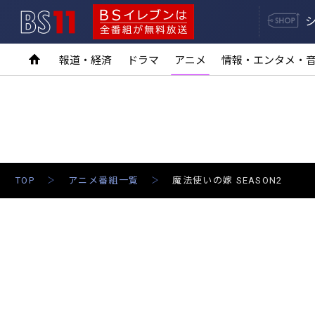
BS11
BSイレブンは全番組が無料放送
報道・経済
ドラマ
アニメ
情報・エンタメ・
TOP
アニメ番組一覧
魔法使いの嫁 SEASON2