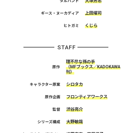
大塚芳忠
タルハンド
上田燿司
ギース・ヌーカディア
くじら
ヒトガミ
STAFF
理不尽な孫の手
（MFブックス／KADOKAWA
原作
刊）
シロタカ
キャラクター原案
フロンティアワークス
原作企画
渋谷亮介
監督
大野敏哉
シリーズ構成