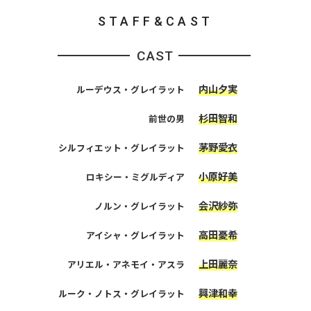
STAFF&CAST
CAST
内山夕実
ルーデウス・グレイラット
杉田智和
前世の男
茅野愛衣
シルフィエット・グレイラット
小原好美
ロキシー・ミグルディア
会沢紗弥
ノルン・グレイラット
高田憂希
アイシャ・グレイラット
上田麗奈
アリエル・アネモイ・アスラ
興津和幸
ルーク・ノトス・グレイラット