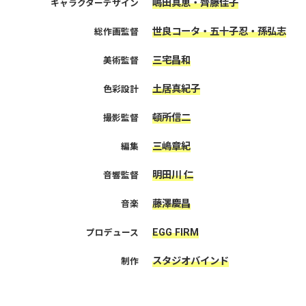
嶋田真恵・齊藤佳子
キャラクターデザイン
世良コータ・五十子忍・孫弘志
総作画監督
三宅昌和
美術監督
土居真紀子
色彩設計
頓所信二
撮影監督
三嶋章紀
編集
明田川 仁
音響監督
藤澤慶昌
音楽
EGG FIRM
プロデュース
スタジオバインド
制作