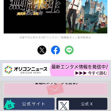
©理不尽な孫の手/MFブックス/「無職転生Ⅱ」製作委員会
「番組にメッセージ
を送る」
公式サイト
公式 X