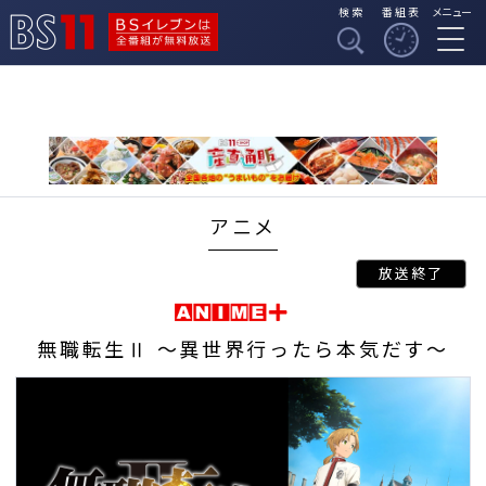
検索
番組表
メニュー
BSイレブンは全番組
BS11
が無料放送
アニメ
無職転生Ⅱ ～異世界行ったら本気だす～