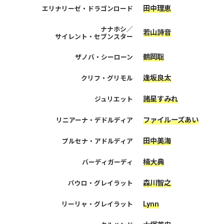
田中理恵
エリナリーゼ・ドラゴンロード
ナナホシ／
若山詩音
サイレント・セブンスター
鶴岡聡
ザノバ・シーローン
逢坂良太
クリフ・グリモル
諸星すみれ
ジュリエット
ファイルーズあい
リニアーナ・デドルディア
田中美海
プルセナ・アドルディア
楠大典
バーディガーディ
森川智之
パウロ・グレイラット
Lynn
リーリャ・グレイラット