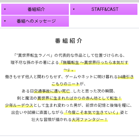
番組紹介
STAFF&CAST
番組へのメッセージ
番組紹介
「“異世界転生ラノベ」の代表的な作品として位置づけられる、
理不尽な孫の手の著による
『無職転生 ～異世界行ったら本気だす
～』。
働きもせず他人と関わりもせず、ゲームやネットに明け暮れる
34歳引き
こもりのニート
が、
ある日
交通事故に遭い死亡
…したと思った次の瞬間、
剣と魔法の
異世界に生まれたばかりの赤ん坊として転生！
少年ルーデウス
として生まれ変わった男が、前世の記憶と後悔を糧に、
出会いや試練に直面しながら
「今度こそ本気で生きていく」
姿と
壮大な冒険が描かれる
大河ファンタジー！