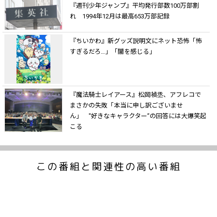
『週刊少年ジャンプ』平均発行部数100万部割
れ 1994年12月は最高653万部記録
『ちいかわ』新グッズ説明文にネット恐怖「怖
すぎるだろ…」「闇を感じる」
『魔法騎士レイアース』松岡禎丞、アフレコで
まさかの失敗「本当に申し訳ございませ
ん」 "好きなキャラクター”の回答には大爆笑起
こる
この番組と関連性の高い番組