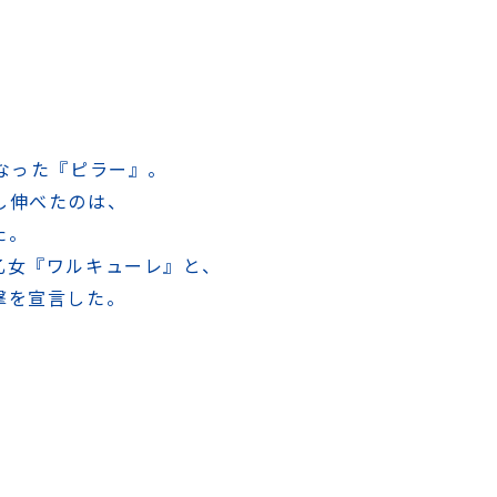
なった『ピラー』。
し伸べたのは、
た。
乙女『ワルキューレ』と、
撃を宣言した。
、