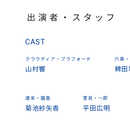
出演者・スタッフ
CAST
クラウディア・ブラフォード
六車・
山村響
稗田
渡来・園香
里見・一郎
菊池紗矢香
平田広明