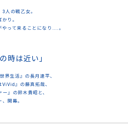
、
3人の戦乙女。
ばかり。
がやって来ることになり……。
の時は近い」
異世界生活』の長月達平、
iVid』の藤真拓哉、
ァー』の鈴木貴昭と、
ー、開幕。