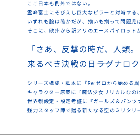
ここ日本も例外ではない。
霊峰富士にそびえし巨大なピラーと対峙する
いずれも腕は確かだが、
揃いも揃って問題児
そこに、欧州から訳アリの
エースパイロット
「さあ、反撃の時だ、
人類。
来るべき決戦の日――
ラグナロク
シリーズ構成・脚本に『Re:ゼロから始める
キャラクター原案に『魔法少女リリカルなのはV
世界観設定・設定考証に『ガールズ＆パンツ
強力スタッフ陣で贈る新たなる空のミリタリ