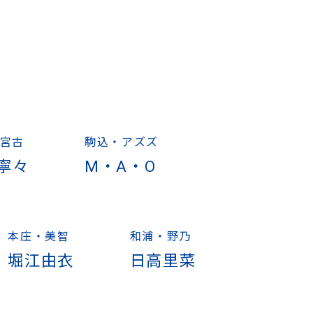
宮古
駒込・アズズ
寧々
M・A・O
本庄・美智
和浦・野乃
堀江由衣
日高里菜