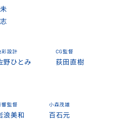
洋未
宏志
色彩設計
CG監督
佐野ひとみ
荻田直樹
音響監督
小森茂雄
岩浪美和
百石元