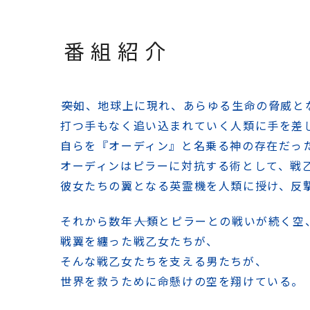
番組紹介
――突如、地球上に現れ、
あらゆる生命の脅威と
打つ手もなく追い込まれていく人類に
手を差
自らを『オーディン』と名乗る神の存在だっ
オーディンはピラーに対抗する術として、
戦
彼女たちの翼となる英霊機を人類に授け、
反
それから数年――
人類とピラーとの戦いが続く空
戦翼を纏った戦乙女たちが、
そんな戦乙女たちを支える男たちが、
世界を救うために命懸けの空を翔けている。