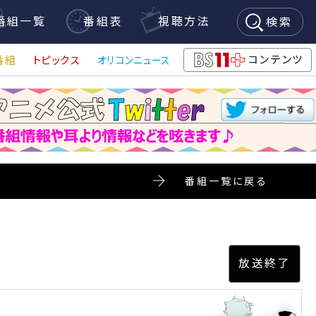
番組一覧
番組表
視聴方法
検索
コンテンツ
番組
トピックス
オリコンニュース
BS11+
番組一覧に戻る