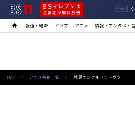
BS11
BSイレブンは全番組が無料放送
報道・経済
ドラマ
アニメ
情報・エンタメ・
TOP
アニメ番組一覧
戦翼のシグルドリーヴァ