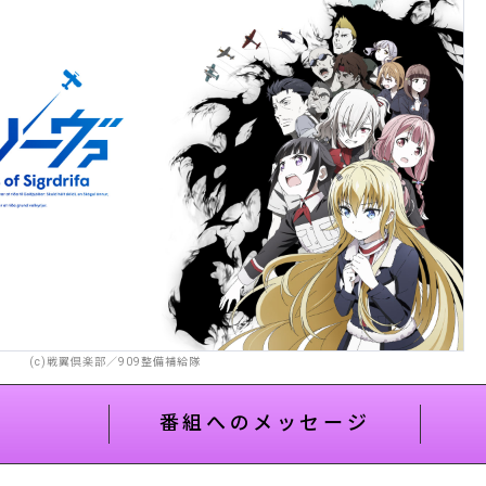
(c)戦翼倶楽部／909整備補給隊
番組へのメッセージ