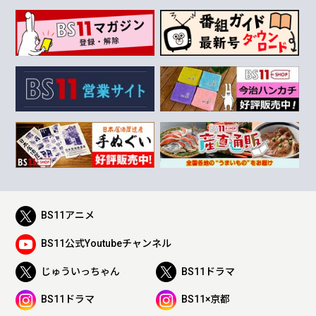
BS11アニメ
BS11公式Youtubeチャンネル
じゅういっちゃん
BS11ドラマ
BS11ドラマ
BS11×京都