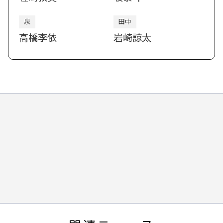
泉
田中
高橋李依
岩崎諒太