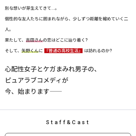
別な想いが芽生えてきて...。
個性的な友人たちに囲まれながら、少しずつ距離を縮めていく二
人。
果たして、
吉田さん
の恋はどこに辿り着く?
そして、
矢野くん
に
『普通の高校生活』
は訪れるのか?
心配性女子とケガまみれ男子の、
ピュアラブコメディが
今、始まります――
Staff&Cast