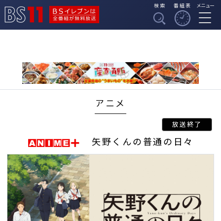
検索
番組表
メニュー
BSイレブンは全番組
BS11
が無料放送
アニメ
矢野くんの普通の日々