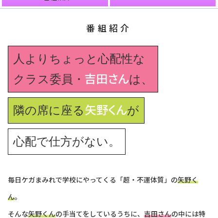
番組紹介
人よりちょっと心配性な
吉田さん
クラス委員・
は、
矢野くん
隣の席に座る
が
心配で仕方がない。
毎日ケガまみれで学校にやってくる「超・不運体質」の
矢野く
ん
。
そんな
矢野くん
の手当てをしているうちに、
吉田さん
の中には特