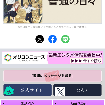
©田村結衣・講談社／「矢野くんの普通の日々」製作委員会
「番組にメッセージ
を送る」
公式サイト
公式 X
番組紹介
Staff&Cast