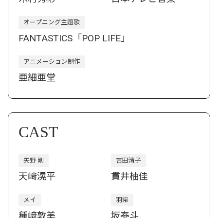
オープニング主題歌
FANTASTICS「POP LIFE」
アニメーション制作
亜細亜堂
CAST
矢野 剛
吉田清子
天﨑滉平
貫井柚佳
メイ
羽柴
種﨑敦美
坂泰斗