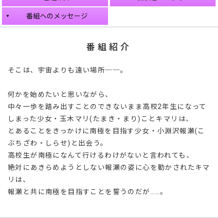
番組へのメッセージ
番組紹介
そこは、宇宙よりも遠い場所──。
何かを始めたいと思いながら、
中々一歩を踏み出すことのできないまま高校2年生になって
しまった少女・玉木マリ(たまき・まり)ことキマリは、
とあることをきっかけに南極を目指す少女・小淵沢報瀬(こ
ぶちざわ・しらせ)と出会う。
高校生が南極になんて行けるわけがないと言われても、
絶対にあきらめようとしない報瀬の姿に心を動かされたキマ
リは、
報瀬と共に南極を目指すことを誓うのだが……。