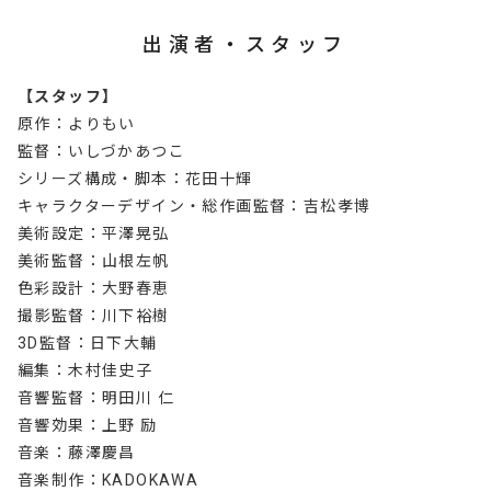
出演者・スタッフ
【スタッフ】
原作：よりもい
監督：いしづかあつこ
シリーズ構成・脚本：花田十輝
キャラクターデザイン・総作画監督：吉松孝博
美術設定：平澤晃弘
美術監督：山根左帆
色彩設計：大野春恵
撮影監督：川下裕樹
3D監督：日下大輔
編集：木村佳史子
音響監督：明田川 仁
音響効果：上野 励
音楽：藤澤慶昌
音楽制作：KADOKAWA