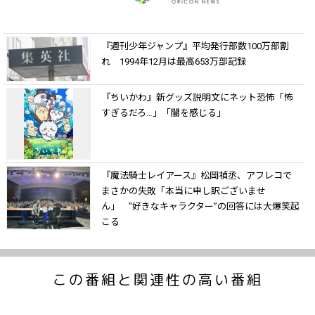
『週刊少年ジャンプ』平均発行部数100万部割
れ 1994年12月は最高653万部記録
『ちいかわ』新グッズ説明文にネット恐怖「怖
すぎるだろ…」「闇を感じる」
『魔法騎士レイアース』松岡禎丞、アフレコで
まさかの失敗「本当に申し訳ございませ
ん」 "好きなキャラクター”の回答には大爆笑起
こる
この番組と関連性の高い番組