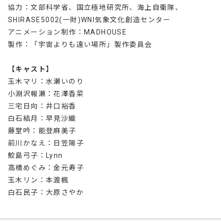
協力：文部科学省、国立極地研究所、海上自衛隊、
SHIRASE5002(一財)WNI気象文化創造センター
アニメーション制作：MADHOUSE
製作：「宇宙よりも遠い場所」製作委員会
【キャスト】
玉木マリ：水瀬いのり
小淵沢報瀬：花澤香菜
三宅日向：井口裕香
白石結月：早見沙織
藤堂吟：能登麻美子
前川かなえ：日笠陽子
鮫島弓子：Lynn
高橋めぐみ：金元寿子
玉木リン：本渡楓
白石民子：大原さやか