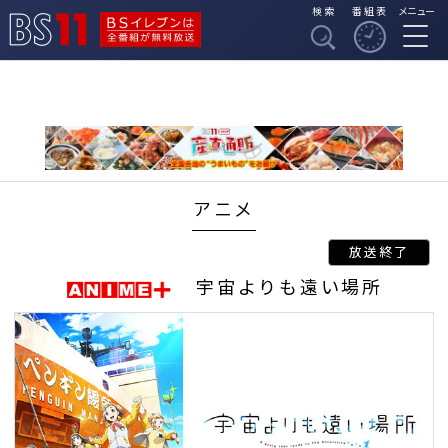
検索
番組表
メニュー
BSイレブンは全番組
BS11
が無料放送
アニメ
宇宙よりも遠い場所