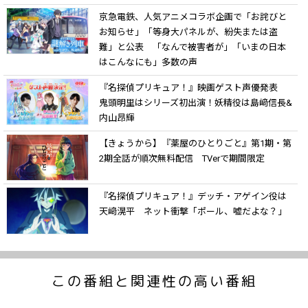
京急電鉄、人気アニメコラボ企画で「お詫びと
お知らせ」「等身大パネルが、紛失または盗
難」と公表 「なんで被害者が」「いまの日本
はこんなにも」多数の声
『名探偵プリキュア！』映画ゲスト声優発表
鬼頭明里はシリーズ初出演！妖精役は島﨑信長&
内山昂輝
【きょうから】『薬屋のひとりごと』第1期・第
2期全話が順次無料配信 TVerで期間限定
『名探偵プリキュア！』デッチ・アゲイン役は
天﨑滉平 ネット衝撃「ポール、嘘だよな？」
この番組と関連性の高い番組