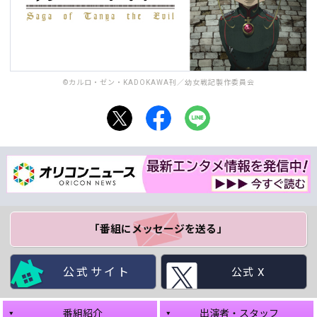
©カルロ・ゼン・KADOKAWA刊／幼女戦記製作委員会
「番組にメッセージ
を送る」
公式サイト
公式 X
番組紹介
出演者・スタッフ