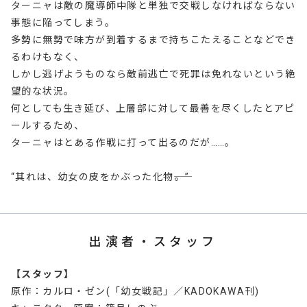
ターニャは敵の魔導師中隊と単独で交戦しなければならない
事態に陥ってしまう。
多勢に無勢で味方が到着するまで持ちこたえることなどでき
るわけもなく、
しかし逃げようものなら敵前逃亡で死罪は免れないという絶
望的な状況。
何としても生き延び、上層部に対して最善を尽くしたとアピ
ールするため、
ターニャはとある作戦に打って出るのだが……。
“其れは、幼女の皮をかぶった化物――。”
出演者・スタッフ
【スタッフ】
原作：カルロ・ゼン(「幼女戦記」／KADOKAWA刊)