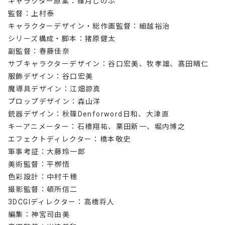
キャラクター原案：篠月しのぶ
監督：上村泰
キャラクターデザイン・総作画監督：細越裕治
シリーズ構成・脚本：猪原健太
副監督：春藤佳奈
サブキャラクターデザイン：谷口宏美、牧孝雄、髙田晴仁
服飾デザイン：谷口宏美
魔導具デザイン：江畑諒真
プロップデザイン：森山洋
銃器デザイン：秋篠Denforword日和、大津直
キーアニメーター：石橋翔祐、栗田新一、堀内博之
エフェクトディレクター：橋本敬史
軍事考証：大藤玲一郎
美術監督：平栁悟
色彩設計：中村千穂
撮影監督：頓所信二
3DCGIディレクター：高橋将人
編集：神宮司由美