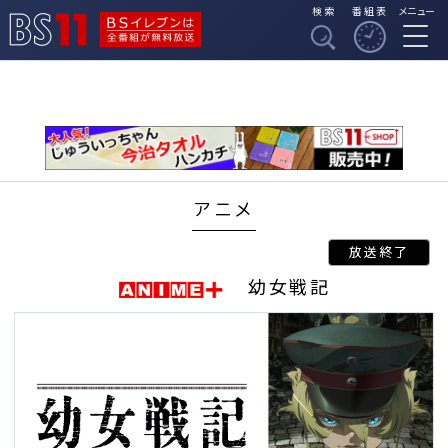
検索
番組表
メニュー
BSイレブンは全番組
BS11
が無料放送
アニメ
幼女戦記