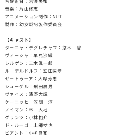
音響監督：岩浪美和
音楽：片山修志
アニメーション制作：NUT
製作：幼女戦記製作委員会
【キャスト】
ターニャ・デグレチャフ：悠木 碧
ヴィーシャ：早見沙織
レルゲン：三木眞一郎
ルーデルドルフ：玄田哲章
ゼートゥーア：大塚芳忠
シューゲル：飛田展男
ヴァイス：濱野大輝
ケーニッヒ：笠間 淳
ノイマン：林 大地
グランツ：小林裕介
ド・ルーゴ：土師孝也
ビアント：小柳良寛