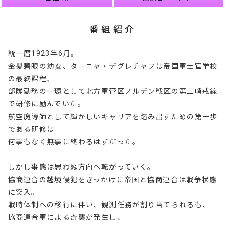
番組紹介
統一暦1923年6月。
金髪碧眼の幼女、ターニャ・デグレチャフは帝国軍士官学校
の最終課程、
部隊勤務の一環として北方軍管区ノルデン戦区の第三哨戒線
で研修に励んでいた。
航空魔導師として輝かしいキャリアを踏み出すための第一歩
である研修は
何事もなく無事に終わるはずだった。
しかし事態は思わぬ方向へ転がっていく。
協商連合の越境侵犯をきっかけに帝国と協商連合は戦争状態
に突入。
戦時体制への移行に伴い、観測任務が割り当てられるも、
協商連合軍による奇襲が発生し、