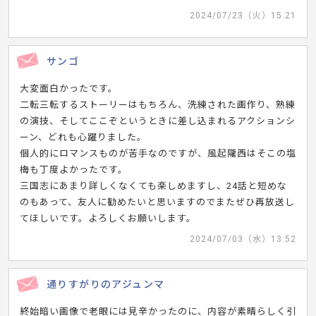
2024/07/23（火）15:21
サンゴ
大変面白かったです。
二転三転するストーリーはもちろん、洗練された画作り、熟練
の演技、そしてここぞというときに差し込まれるアクションシ
ーン、どれも心躍りました。
個人的にロマンスものが苦手なのですが、風起隴西はそこの塩
梅も丁度よかったです。
三国志にあまり詳しくなくても楽しめますし、24話と短めな
のもあって、友人に勧めたいと思いますのでまたぜひ再放送し
てほしいです。よろしくお願いします。
2024/07/03（水）13:52
通りすがりのアジュンマ
終始暗い画像で老眼には見辛かったのに、内容が素晴らしく引