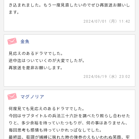
き込まれました。もう一度見直したいのでぜひ再放送お願いし
ます。
2024/07/01（月）11:42
金魚
見応えのあるドラマでした。
途中迄はついていくのが大変でしたが。
再放送を是非お願いします。
2024/06/19（水）23:02
マグノリア
何度見ても見応えのあるドラマでした。
今回はサブタイトルの兵法三十六計を調べたり照らし合わせた
りと、多少余裕を待っていたつもりが、何の事はありません、
毎回思考も感情も持っていかれっぱなしでした。
最終話、荀詡が捕縛に現れた時の陳恭のえもいわれぬ笑顔、牢