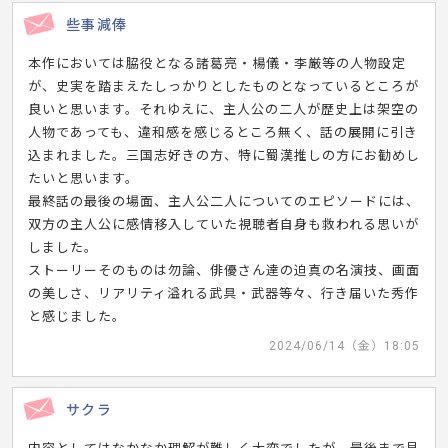
些事減俸
本作においては脇役となる諸葛亮・楊儀・李厳等の人物設定
が、史実を踏まえたしっかりとしたものとなっているところが
良いと思います。それゆえに、主人公の二人が歴史上は架空の
人物であっても、違和感を感じるところ無く、話の展開に引き
込まれました。三国志好きの方、特に蜀漢推しの方にお勧めし
たいと思います。
最終話の最後の場面、主人公二人についてのエピソードには、
双方の主人公に感情移入していた視聴者自身も救われる思いが
しました。
ストーリーそのものは勿論、俳優さん達の迫真の名演技、画面
の美しさ、リアリティ溢れる武具・武器等々、行き届いた秀作
と感じました。
2024/06/14（金）18:05
サクラ