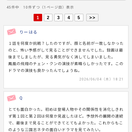
45件中 10件ずつ（1ページ目）表示
1
2
3
4
5
>>
りーはる
１話を何度か挑戦？したのですが、顔と名前が一致しなかった
のと、怖い予感がして見ることができませんでした。録画は最
後までしましたが、見る勇気がなく消してしまいました。
鳳凰の飛翔のチェン・クンの演技が素晴らしかったです。この
ドラマの演技も良かったんでしょうね。
2026/06/04（木）18:21
Q
とても面白かった。初めは登場人物やその関係性を消化しきれ
ず第１回と第２回は何度か見返したほど。予想外の展開の連続
で、最後まで見ることができてとてもよかった。これからもこ
のような三国志ネタの面白いドラマを見てみたい。