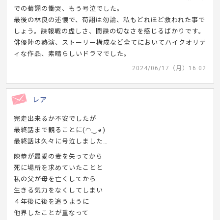
での荀詡の慟哭、もう号泣でした。
最後の林良の述懐で、荀詡は勿論、私もどれほど救われた事で
しょう。諜報戦の虚しさ、間諜の切なさを感じるばかりです。
俳優陣の熱演、ストーリー構成など全てにおいてハイクオリテ
ィな作品、素晴らしいドラマでした。
2024/06/17（月）16:02
レア
完走出来るか不安でしたが
最終話まで観ることに(⁠◠⁠‿⁠◕⁠)
最終話は久々に号泣しました…
陳恭が最愛の妻を失ってから
死に場所を求めていたことと
私の父が母を亡くしてから
生きる気力をなくしてしまい
４年後に後を追うように
他界したことが重なって