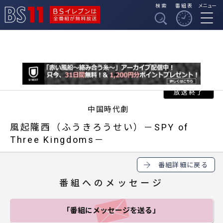
検索
番組表
メニュー
BSイレブンは全番組
BS11
が無料放送
中国時代劇
風起隴西（ふうきろうせい）－SPY of
Three Kingdoms－
番組詳細に戻る
番組へのメッセージ
「番組にメッセージ
を送る」