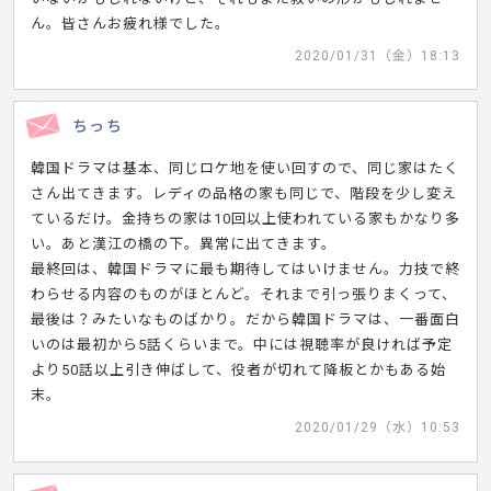
ん。皆さんお疲れ様でした。
2020/01/31（金）18:13
ちっち
韓国ドラマは基本、同じロケ地を使い回すので、同じ家はたく
さん出てきます。レディの品格の家も同じで、階段を少し変え
ているだけ。金持ちの家は10回以上使われている家もかなり多
い。あと漢江の橋の下。異常に出てきます。
最終回は、韓国ドラマに最も期待してはいけません。力技で終
わらせる内容のものがほとんど。それまで引っ張りまくって、
最後は？みたいなものばかり。だから韓国ドラマは、一番面白
いのは最初から5話くらいまで。中には視聴率が良ければ予定
より50話以上引き伸ばして、役者が切れて降板とかもある始
末。
2020/01/29（水）10:53