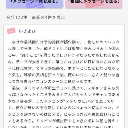
「メッセージ一覧
を見る」
「番組にメッセージ
を送る」
合計123件 最新の4件を表示
いざよひ
なぜか最終回だけ予約録画が誤作動で、、悔しいのでレンタ
ル探して見ました。韓ドラといえば復讐！恨みつらみ！が溢れ
る中、“許すこと”を問うた珍しいドラマだったかもしれません
ね。テーマが大きすぎて、誰もかれもひどい目にあわされた相
手に妙に寛容、て言うか鈍感で、ボヤ～とした話になっちゃっ
た気も。移植の真相を知った後、雨の中ジュニさんと見つめ合
って立ち去るイ二ョンのシーンは良かったです。
最後、ダミちゃんが新生テヨンに残って、スギョンさんも引
っ越さなかったところをみると二人にもセカンドチャンスある
かな？会長が、まだドンビンが“アメリカにいる”と思ってい
て、便りが無いのを心配していたのはちょっと切なかった。ド
ンビンを許さないのは自分と、ヒャンミさんを責め続けること
でもあるから。ドンビンが仮出所でもできた頃には顔も覚えて
いないかもしれないけど、それもまた救いの形かもしれませ