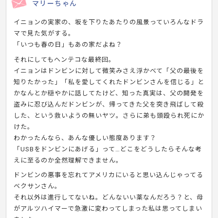
マリーちゃん
イニョンの実家の、坂を下りたあたりの風景っていろんなドラ
マで見た気がする。
「いつも春の日」もあの家だよね？
それにしてもヘンテコな最終回。
イニョンはドンビンに対して微笑みさえ浮かべて「父の最後を
知りたかった」「私を愛してくれたドンビンさんを信じる」と
かなんとか穏やかに話してたけど、知った真実は、父の開発を
盗みに忍び込んだドンビンが、帰ってきた父を突き飛ばして殺
した、という救いようの無いヤツ。さらに弟も頭殴られ死にか
けた。
わかったんなら、あんな優しい態度あります？
「USBをドンビンにあげる」って…どこをどうしたらそんな考
えに至るのか全然理解できません。
ドンビンの悪事を忘れてアメリカにいると思い込んじゃってる
ベクサンさん。
それ以外は進行してないね。どんないい薬なんだろう？と、母
がアルツハイマーで急激に変わってしまった私は思ってしまい