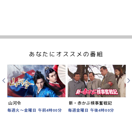
あなたにオススメの番組
Prev
Nex
山河令
新・赤かぶ検事奮戦記
分
毎週火～金曜日 午前4時00分
毎週金曜日 午後4時00分
2
時