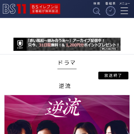
検索
番組表
メニュー
BSイレブンは全番組
BS11
が無料放送
ドラマ
逆流