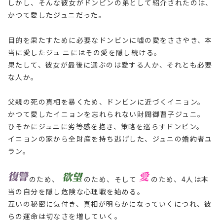
しかし、そんな彼女がドンビンの弟として紹介されたのは、
かつて愛したジュニだった。
目的を果たすために必要なドンビンに嘘の愛をささやき、本
当に愛したジュ ニにはその愛を隠し続ける。
果たして、彼女が最後に選ぶのは愛する人か、それとも必要
な人か。
父親の死の真相を暴くため、ドンビンに近づくイニョン。
かつて愛したイニョンを忘れられない財閥御曹子ジュニ。
ひそかにジュニに劣等感を抱き、策略を巡らすドンビン。
イニョンの家から全財産を持ち逃げした、ジュニの婚約者ユ
ラン。
のため、
のため、そして
のため、4人は本
当の自分を隠し危険な心理戦を始める。
互いの秘密に気付き、真相が明らかになっていくにつれ、彼
らの運命は切なさを増していく。