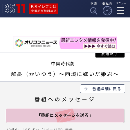
検索
番組表
メニュー
BSイレブンは全番組
BS11
が無料放送
中国時代劇
解憂（かいゆう）～西域に嫁いだ姫君～
番組詳細に戻る
番組へのメッセージ
「番組にメッセージ
を送る」