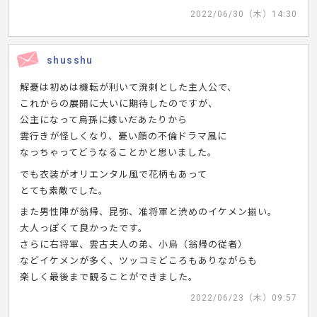
2022/06/30（木）14:30
shusshu
解憂は初めは機転が利いて溌剌とした主人公で、
これからの展開に大いに期待したのですが、
公主になって烏孫に嫁いだあたりから
雲行きが怪しくなり、憂い顔の不倫ドラマ風に
なっちゃってどうなることかと思いました。
でも衣装がオリエンタル風で花柄もあって
とても素敵でした。
また男性陣が翁帰、昆弥、准将軍と渋めのイケメン揃い。
大人っぽくて良かったです。
さらに右将軍、雲古夫人の弟、小烏（翁帰の従者）
などイケメンが多く、ツッコミどころもありながらも
楽しく最後まで観ることができました。
2022/06/23（木）09:57