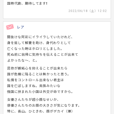
国時代劇、期待してます❗️
2022/06/18（土）12:02
レア
間抜けな阿彩にイライラしていたけれど、
身を挺して解憂を助け、身代わりとして
亡くなった時はホロリとしました。
死ぬ前に翁帰に気持ちを伝えることが出来て
よかったな～、と。
昆弥が嫉妬心を抑えることが出来たら
国が危機に陥ることは無かったと思う。
私情をコントロール出来ない君主は
国を亡ぼしますね。烏孫みたいな
強国に挟まれた小国は外交が命ですから。
女優さんたちが超小顔なせいか、
俳優さんたちのお顔の大きさが気になります。
特に、長山。ひときわ、顔がデカイ（爆）