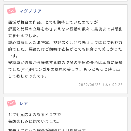
マグノリア
西域が舞台の作品、とても期待していたのですが
解憂と翁帰の立場をわきまえない行動の数々に最後まで共感出
来ませんでした。
誠心誠意仕えた淮将軍、視野広く活発な馮リョウはとても魅力
的でした。悪役だけど胡姑は衣装がとても似合って美しかった
です。
安将軍が辺境から帰還する時の夕闇の平原の景色は本当に綺麗
でした(*´-`)内モンゴルの草原の美しさ、もっともっと映し出
して欲しかったです。
2022/06/23（木）09:26
レア
とても見応えのあるドラマで
毎朝楽しみに観ていました。
右夫人になった解憂が翁帰と人目を憚らず