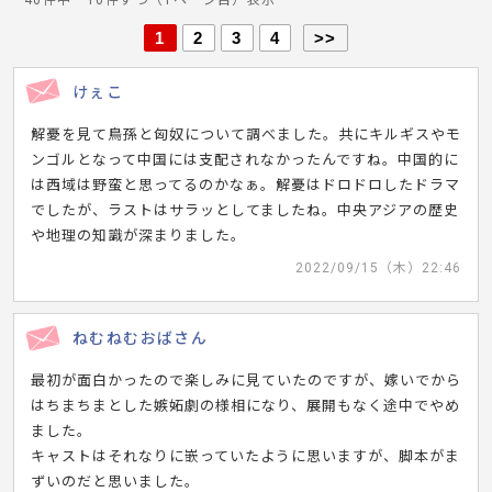
40件中 10件ずつ（1ページ目）表示
1
2
3
4
>>
けぇこ
解憂を見て鳥孫と匈奴について調べました。共にキルギスやモ
ンゴルとなって中国には支配されなかったんですね。中国的に
は西域は野蛮と思ってるのかなぁ。解憂はドロドロしたドラマ
でしたが、ラストはサラッとしてましたね。中央アジアの歴史
や地理の知識が深まりました。
2022/09/15（木）22:46
ねむねむおばさん
最初が面白かったので楽しみに見ていたのですが、嫁いでから
はちまちまとした嫉妬劇の様相になり、展開もなく途中でやめ
ました。
キャストはそれなりに嵌っていたように思いますが、脚本がま
ずいのだと思いました。