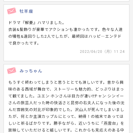
牡羊座
ドラマ『解憂』ハマリました。
衣装&髪飾りが豪華でアクションも凄かったです。色々な人達
の犠牲&遠回りした2人でしたが、最終回はハッピ―エンテド
で良かったです。
2022/06/20（月）11:24
みっちゃん
もうすぐ終わってしまうと思うととても淋しいです。昔から興
味のある西域が舞台で、ストーリーも魅力的、どっぷりはまっ
て観てました。ユエン·ホンさんは目力が凄い❗️チャン·シンイー
さんの旅芸人だった時の快活さと昆弥の右夫人になった後の沈
んだ雰囲気の対比が印象的でした。沢山人が死んでしまいまし
たが、何とか主演カップルにとって、納得！の結末であってほ
しいと祈るばかりです。勝手ながら、近いうちに「燕雲台」を
放映していただけると嬉しいです。これからも見応えのある中