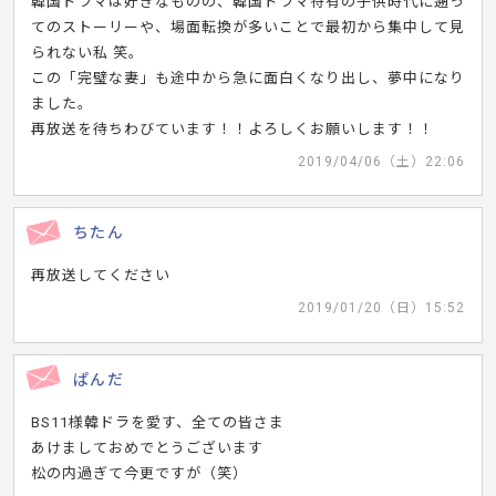
韓国ドラマは好きなものの、韓国ドラマ特有の子供時代に遡っ
てのストーリーや、場面転換が多いことで最初から集中して見
られない私 笑。
この「完璧な妻」も途中から急に面白くなり出し、夢中になり
ました。
再放送を待ちわびています！！よろしくお願いします！！
2019/04/06（土）22:06
ちたん
再放送してください
2019/01/20（日）15:52
ぱんだ
BS11様韓ドラを愛す、全ての皆さま
あけましておめでとうございます
松の内過ぎて今更ですが（笑）