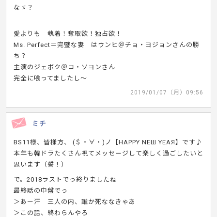
なゞ？
愛よりも 執着！奪取欲！独占欲！
Ms. Perfect＝完璧な妻 はウンヒ＠チョ・ヨジョンさんの勝
ち？
主演のジェボク＠コ・ソヨンさん
完全に喰ってましたし～
2019/01/07（月）09:56
ミチ
BS11様、皆様方、 (＄・∀・)ノ【ΗΑΡΡΥ ΝΕШ ΥΕΑЯ】です♪
本年も韓ドラたくさん視てメッセージして楽しく過ごしたいと
思います（誓！）
で。2018ラストでっ終りましたね
最終話の中盤でっ
＞あー汗 三人の内、誰か死ななきゃあ
＞この話、終わらんやろ