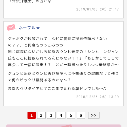
「☆法弁護士」の方かな
2019/01/03（木）21:47
ネーブル★
ジェボクが拉致されて「なぜに警察に捜索依頼出さない
の？？」と何度もつっこみつつ
同じ病院にないがしろ状態のウンヒ元夫の「シンヒョンジュン
氏もここに拉致られてるんじゃない？？」「もしかしてここで
再会して一緒に脱出！？」とか一瞬思ったりしつつ最終章か〜
ジョンヒ転落とウンヒ再び病院へは予想通りの展開だけど残り
で何かビックリ展開あるのかな〜？
まあ久々リタイアせずここまで見れた韓ドラでした〜♫
2018/12/26（水）13:39
1
2
3
4
5
6
>>