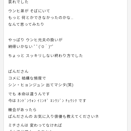
哀れでした
ウンヒ弟が そばにいて
もっと 何とかできなかったのかな…
なんて思ってみたり
やっぱり ウンヒ元夫の扱いが
納得いかない ﾟﾟ(´O｀)°ﾟ
ちょっと スッキリしない終わり方でした
ぱんださん
コメに 結構な頻度で
シン・ヒョンジュン 出てマシタ(笑)
でも 本命は違うんです
今は ｶﾝﾄﾞﾝｳｫﾝ ｲﾐﾝｷﾞ ﾖﾝｳｼﾞﾝ ﾁｪｳｼｸ です
機会があったら
ぱんださんの お気に入り俳優も教えてくださいネ
ミチさんは 変わってなければ