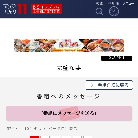
検索
番組表
メニュー
BSイレブンは全番組
BS11
が無料放送
完璧な妻
番組詳細に戻る
番組へのメッセージ
「番組にメッセージ
を送る」
57件中 10件ずつ（1ページ目）表示