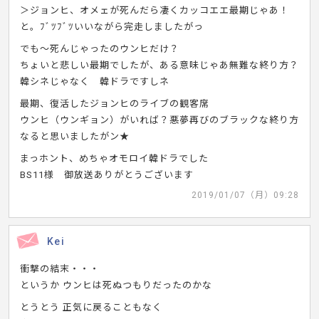
＞ジョンヒ、オメェが死んだら凄くカッコエエ最期じゃあ！
と。ﾌﾞﾂﾌﾞﾂいいながら完走しましたがっ
でも～死んじゃったのウンヒだけ？
ちょいと悲しい最期でしたが、ある意味じゃあ無難な終り方？
韓シネじゃなく 韓ドラですしネ
最期、復活したジョンヒのライブの観客席
ウンヒ（ウンギョン）がいれば？悪夢再びのブラックな終り方
なると思いましたがン★
まっホント、めちゃオモロイ韓ドラでした
BS11様 御放送ありがとうございます
2019/01/07（月）09:28
Kei
衝撃の結末・・・
というか ウンヒは死ぬつもりだったのかな
とうとう 正気に戻ることもなく