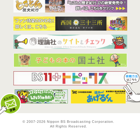
BS11は全
© 2007-
2026 Nippon BS Broadcasting Corporation.
All Rights Reserved.
メルマガ登録