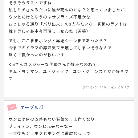
そうそうラストですね
私もミチさんみたいに誰が死ぬのかな？と思っていましたが、
ウンヒだけとゆうのはサプライズ不足かな
おっしゃる通り「バリ出来」の3人みたいな、究極のラストは
韓ドラじゃあ中々再現しませんね（苦笑）
でも、ここままボングと再婚シーンまであったら？
今までのドラマの雰囲気ブチ壊してしまいそうなんで
無くて良かったのが救いです…
Keiさんはメジャーな俳優さんが好みなのね？
キム・ヨンマン、ユ・ジェソク、ユン・ジョンスとかが好きで
す
2019/01/09（水）09:37
ネーブル♫
ウンヒは何の改善もない狂気のまま亡くなり
ブライアン、ウンヒ元夫なーなー
一年後もジェボクとボングは進展なっしで