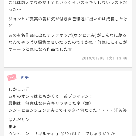
これは敢えてなのか！？というくらいスッキリしないラストだ
った〜
ジョンヒが真実の愛に気が付き自己犠牲に出たのは成長したけ
ど…
あの有名作品に出たテファオッパ(ウンヒ元夫)がこんなに蔑ろ
なんてやっぱり編集のせいだったのですかね？何気ににそこが
ずーーっと気になる作品でした☆
2019/01/08（火）13:48
ミチ
しかしぃ汗
ム所のオンマはともかくぅ 弟ブライアン！
最期は 無意味な存在キャラやったネ（爆）
シン・ヒョンジュン元夫ってイッタイ何だった？・・・汗苦笑
ぱんだサン
まぁ
ウンヒ ＞ 「ギルティ 」＠ｶﾝﾉﾐﾎ？ でしょうか？か