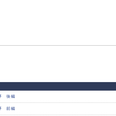
ル
野 後編
野 前編