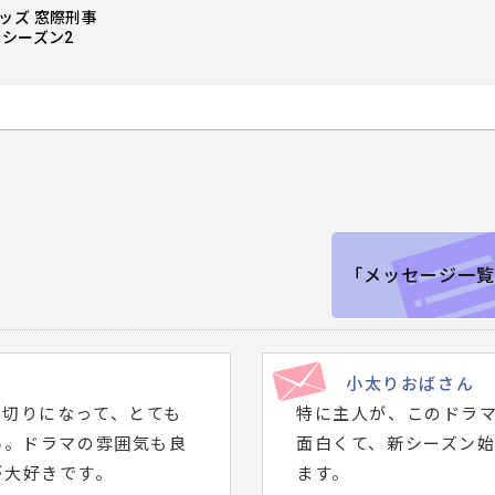
ッズ 窓際刑事
マクドナルド＆ドッズ 窓際刑事
マクドナルド
 シーズン2
ドッズの捜査手帳
ドッズの捜査手
「メッセージ一覧
小太りおばさん
ち切りになって、とても
特に主人が、このドラ
い。ドラマの雰囲気も良
面白くて、新シーズン
が大好きです。
ます。