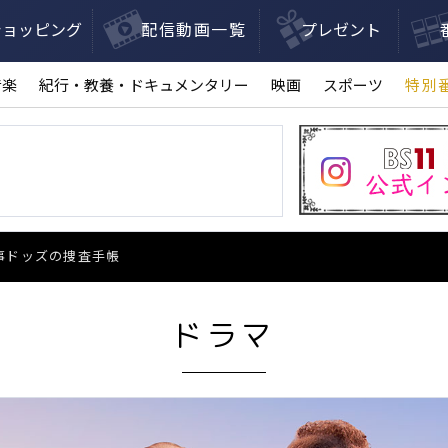
ショッピング
配信動画一覧
プレゼント
音楽
紀行・教養・ドキュメンタリー
映画
スポーツ
特別
事ドッズの捜査手帳
ドラマ