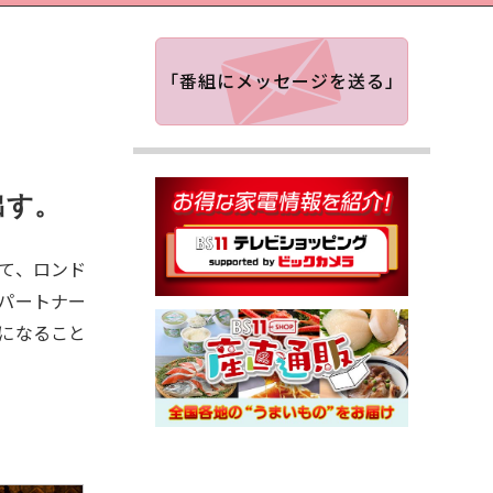
「番組にメッセージを送る」
出す。
て、ロンド
パートナー
になること