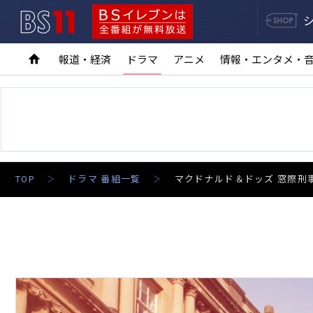
BS11
BSイレブンは全番組が無料放送
報道・経済
ドラマ
アニメ
情報・エンタメ・
TOP
ドラマ 番組一覧
マクドナルド＆ドッズ 窓際刑