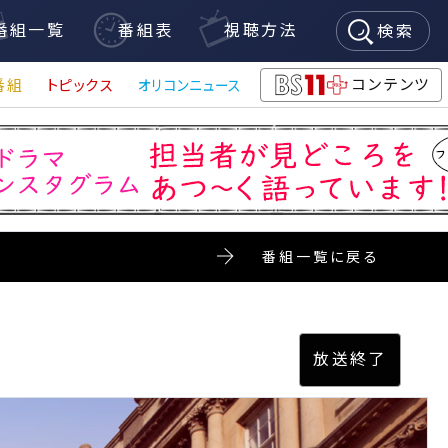
番組一覧
番組表
視聴方法
検索
コンテンツ
番組
トピックス
オリコンニュース
BS11+
番組一覧に戻る