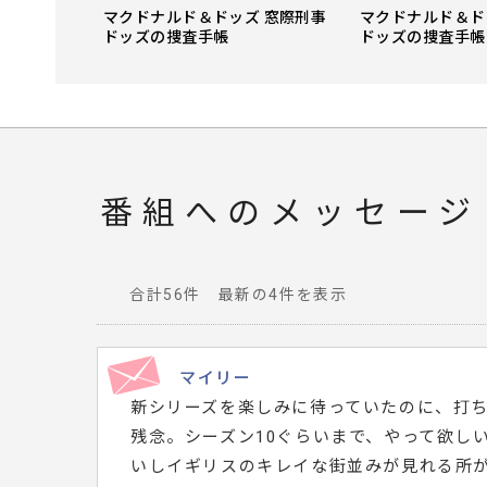
 窓際刑事
マクドナルド＆ドッズ 窓際刑事
マクドナルド＆ド
ーズン2
ドッズの捜査手帳
ドッズの捜査手帳
番組へのメッセージ
合計56件 最新の4件を表示
番
組
へ
マイリー
寄
新シリーズを楽しみに待っていたのに、打
せ
残念。シーズン10ぐらいまで、やって欲し
ら
いしイギリスのキレイな街並みが見れる所
れ