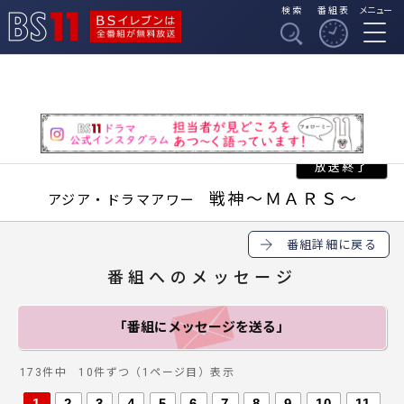
検索
番組表
メニュー
BSイレブンは全番組
BS11
が無料放送
戦神～ＭＡＲＳ～
アジア・ドラマアワー
番組詳細に戻る
番組へのメッセージ
「番組にメッセージ
を送る」
173件中 10件ずつ（1ページ目）表示
1
2
3
4
5
6
7
8
9
10
11