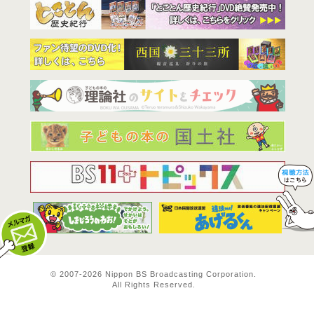
BS11は全
© 2007-
2026 Nippon BS Broadcasting Corporation.
All Rights Reserved.
メルマガ登録