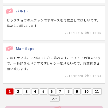
バルド-
ビックチョウの大ファンですマ—スを再放送してほしいです。
早めにお願いします
2018/11/15（木）18:36
Mamilope
このドラマは、いつ観ても心に沁みます。イ子イ子の当たり役
で、一番好きなドラマです‼️ もう一度見たいので、再放送をお
願い致します。
2018/09/28（金）12:04
1
2
3
4
5
6
7
8
9
10
11
>>